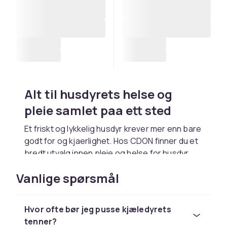
Alt til husdyrets helse og
pleie samlet paa ett sted
Et friskt og lykkelig husdyr krever mer enn bare
godt for og kjaerlighet. Hos CDON finner du et
bredt utvalg innen
pleie og helse for husdyr
som dekker alt fra daglig pelspleie til medisinsk
Vanlige spørsmål
utstyr og kosttilskudd. Uansett om du har
hund, katt, kanin eller et annet kjaledyr, har vi
produkter tilpasset nettopp ditt dyrs behov.
Hvor ofte bør jeg pusse kjæledyrets
Alle bestillinger leveres raskt, og du handler
tenner?
alltid trygt hos oss.