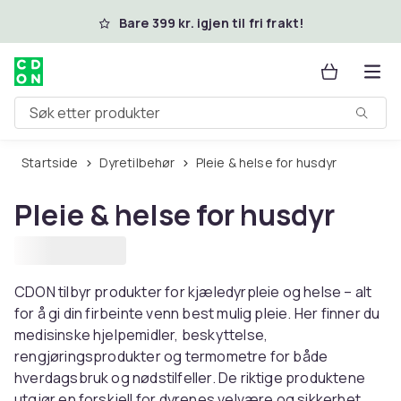
Hopp til hovedinnhold
Bare 399 kr. igjen til fri frakt!
Søk etter produkter
Startside
Dyretilbehør
Pleie & helse for husdyr
Pleie & helse for husdyr
CDON tilbyr produkter for kjæledyrpleie og helse – alt
for å gi din firbeinte venn best mulig pleie. Her finner du
medisinske hjelpemidler, beskyttelse,
rengjøringsprodukter og termometre for både
hverdagsbruk og nødstilfeller. De riktige produktene
utgjør en forskjell for dyrenes velvære og sikkerhet.