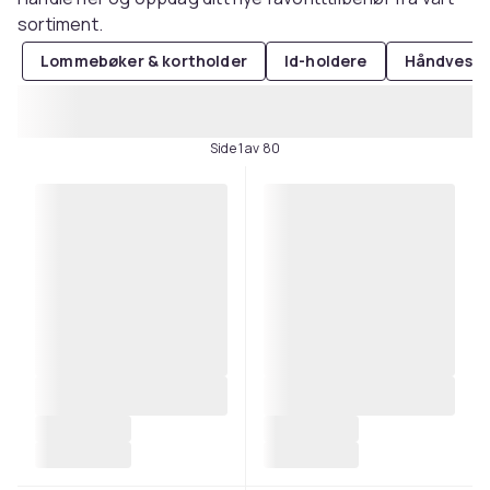
sortiment.
Lommebøker & kortholder
Id-holdere
Håndveske
Side 1 av 80