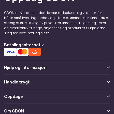
Lommebøkene og lommeboketuiene våre
CDON er Nordens ledende markedsplass, og vi er her for
kommer i en rekke materialer som lær og stoff,
både små hverdagsbehov og store drømmer. Her finner du et
slik at du kan velge det som passer best til din
stadig større utvalg av produkter innen alt fra gaming, leker
stil og dine behov. Oppdag de forskjellige
og elektronikk til hage, skjønnhet og produkter til kjæledyr.
funksjonene, fra RFID-beskyttelse som
Ting for livet, rett og slett.
forhindrer uautorisert skanning av kortene
dine til multifunksjonelle rom som gjør det
Betalingsalternativ
enkelt å organisere kontanter, kvitteringer og
kort.
Ønsker du å oppdatere tilbehørskolleksjonen
Hjelp og informasjon
din? Handle nå og utforsk vårt utvalg av
lommebøker og lommeboketui. Produktene i
Vanlige spørsmål
Handle trygt
vårt sortiment er perfekte for både
Spor pakke
hverdagsbruk og spesielle anledninger, og er
Betaling
Oppdage
designet for å møte dine behov uavhengig av
Angre & returner her
livsstil. Ta et trygt og stilig valg i dag!
Levering
Kategorier
Kontakt oss
Om CDON
Hos CDON finner du et komplett sortiment av