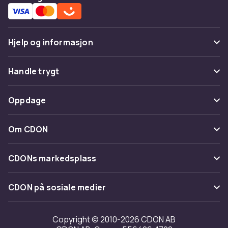
Hjelp og informasjon
Vanlige spørsmål
Handle trygt
Spor pakke
Betaling
Oppdage
Angre & returner her
Levering
Kategorier
Kontakt oss
Om CDON
Vilkår & policy
Varemerker
Om oss
Tilbakekallinger
CDONs markedsplass
Guider
Kundeanmeldelser
Merchant Help Center
CDON på sosiale medier
Jobbe på CDON
Investor relations
Copyright © 2010-2026 CDON AB