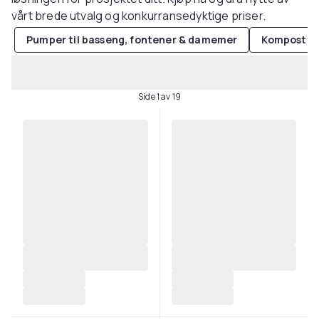
vårt brede utvalg og konkurransedyktige priser.
Pumper til basseng, fontener & damemer
Kompostto
Side 1 av 19