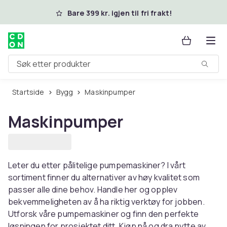
Hopp til hovedinnhold
Bare 399 kr. igjen til fri frakt!
Søk etter produkter
Startside
Bygg
Maskinpumper
Maskinpumper
Leter du etter pålitelige pumpemaskiner? I vårt
sortiment finner du alternativer av høy kvalitet som
passer alle dine behov. Handle her og opplev
bekvemmeligheten av å ha riktig verktøy for jobben.
Utforsk våre pumpemaskiner og finn den perfekte
løsningen for prosjektet ditt. Kjøp nå og dra nytte av