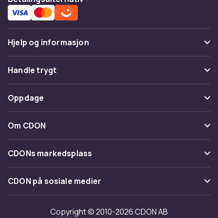
Hjelp og informasjon
Vanlige spørsmål
Handle trygt
Spor pakke
Betaling
Oppdage
Angre & returner her
Levering
Kategorier
Kontakt oss
Om CDON
Vilkår & policy
Varemerker
Om oss
Tilbakekallinger
CDONs markedsplass
Guider
Kundeanmeldelser
Merchant Help Center
CDON på sosiale medier
Jobbe på CDON
Investor relations
Copyright © 2010-2026 CDON AB