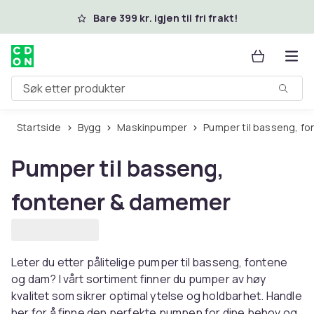
Hopp til hovedinnhold
Bare 399 kr. igjen til fri frakt!
Søk etter produkter
Startside
Bygg
Maskinpumper
Pumper til basseng, 
Pumper til basseng,
fontener & damemer
Leter du etter pålitelige pumper til basseng, fontene
og dam? I vårt sortiment finner du pumper av høy
kvalitet som sikrer optimal ytelse og holdbarhet. Handle
her for å finne den perfekte pumpen for dine behov og