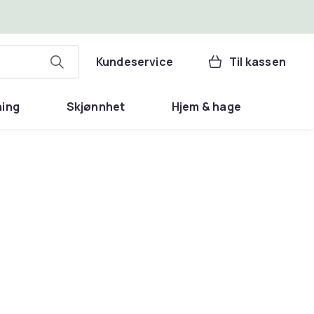
Kundeservice
Til kassen
ning
Skjønnhet
Hjem & hage