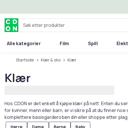
Hopp til hovedinnhold
Søk etter produkter
Alle kategorier
Film
Spill
Elek
Startside
Klær & sko
Klær
Klær
Hos CDON er det enkelt å kjøpe klær på nett. Enten du ser
for kvinner, menn eller barn, er vi sikre på at du finner n
komplettere basisgarderoben din eller shoppe etter plagg
Herre
Dame
Barne
Baby