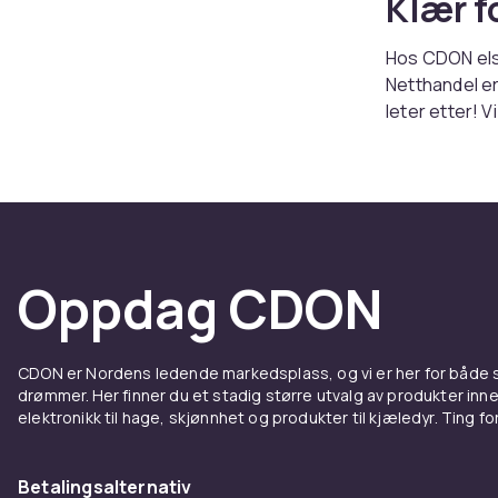
Klær fo
Hos CDON elsk
Netthandel er
leter etter! 
mange unike p
eller trenger
treningsklær e
Klær f
Oppdag CDON
Hos oss finn
Molo! Det er 
fest, og favo
CDON er Nordens ledende markedsplass, og vi er her for både
hvert? Her h
drømmer. Her finner du et stadig større utvalg av produkter inne
accessories, 
elektronikk til hage, skjønnhet og produkter til kjæledyr. Ting for 
blonder og pa
og trening ho
Salomon og m
Betalingsalternativ