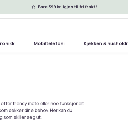
Bare 399 kr. igjen til fri frakt!
tronikk
Mobiltelefoni
Kjøkken & hushold
 etter trendy mote eller noe funksjonelt
oe som dekker dine behov. Her kan du
 som skiller seg ut.