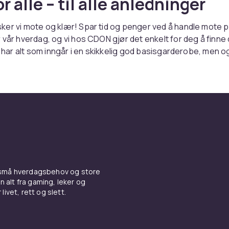
r alle – til alle anledninger
er vi mote og klær! Spar tid og penger ved å handle mote p
 vår hverdag, og vi hos CDON gjør det enkelt for deg å finne 
Vi har alt som inngår i en skikkelig god basisgarderobe, men 
lagg som skiller seg ut fra mengden. Leter du etter ny høs
 du nye lekevennlige klær til barna? Eller kanskje trenger du 
ller uteklær til turer i skogen? Hos CDON finner du alt ... og lit
ra kjente merker
er du merker som Tiger of Sweden, Gant, Timberland og Whe
forskjell på hvordan du kler deg på jobb og hvordan du kler d
rittbuksene du koser deg i hjemme, må kanskje også byttes 
 små hverdagsbehov og store
os CDON finner du klassisk mote som enkelt kan krydres med
n alt fra gaming, leker og
men også ekte festklær som den «lille sorte» eller unike kjol
livet, rett og slett.
ljetter. Det finnes også massevis av deilige myke klær til 
s CDON. Velg og vrak blant merker som Under Armour, Nike, 
ange flere. Hos CDON kan du raskt og enkelt få en god over