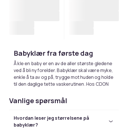
Babyklær fra første dag
Å kle en baby er en av de aller største gledene
ved å bli ny forelder. Babyklær skal være myke,
enkle å ta av og på, trygge mot huden og holde
til den daglige tette vaskerutinen. Hos CDON
finner du et komplett sortiment av babyklær
fra de aller minste størrelsene og opp, med
Vanlige spørsmål
fokus på komfort, sikkerhet og hudvennlige
materialer.
Hvordan leser jeg størrelsene på
I baby-sortimentet vårt finner du alt fra
babyklær?
praktiske
bodies og sparkedrakter
og mykt