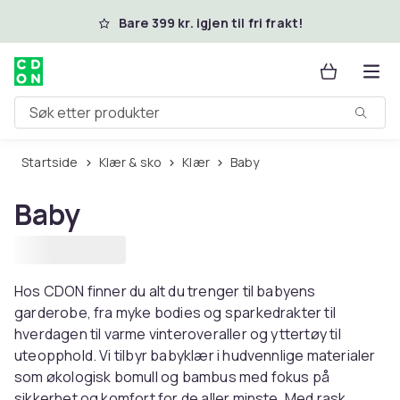
Hopp til hovedinnhold
Bare 399 kr. igjen til fri frakt!
Søk etter produkter
Startside
Klær & sko
Klær
Baby
Baby
Hos CDON finner du alt du trenger til babyens
garderobe, fra myke bodies og sparkedrakter til
hverdagen til varme vinteroveraller og yttertøy til
uteopphold. Vi tilbyr babyklær i hudvennlige materialer
som økologisk bomull og bambus med fokus på
sikkerhet og komfort for de aller minste. Med rask