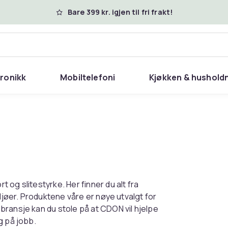
Bare 399 kr. igjen til fri frakt!
tronikk
Mobiltelefoni
Kjøkken & hushold
og slitestyrke. Her finner du alt fra
ljøer. Produktene våre er nøye utvalgt for
bransje kan du stole på at CDON vil hjelpe
g på jobb.