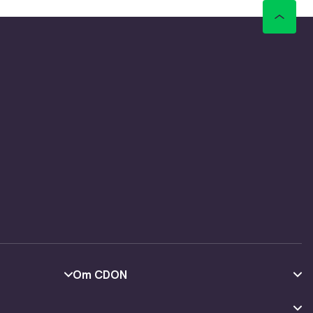
Om CDON
Om oss