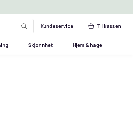
Kundeservice
Til kassen
ning
Skjønnhet
Hjem & hage