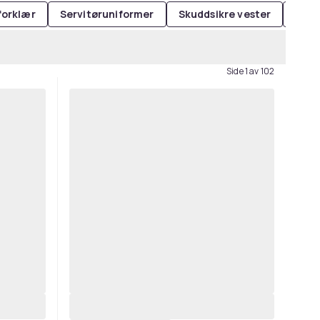
forklær
Servitøruniformer
Skuddsikre vester
Svei
Side 1 av 102