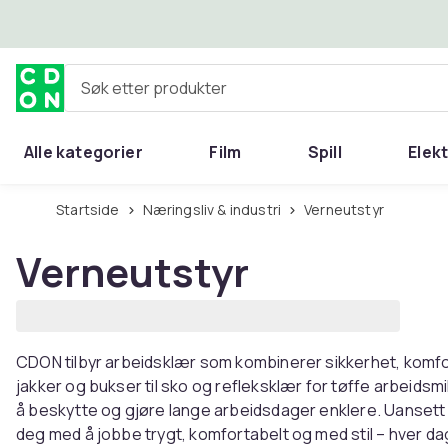
Hopp til hovedinnhold
Søk etter produkter
Alle kategorier
Film
Spill
Elek
Startside
Næringsliv & industri
Verneutstyr
Verneutstyr
CDON tilbyr arbeidsklær som kombinerer sikkerhet, komfort 
jakker og bukser til sko og refleksklær for tøffe arbeidsmi
å beskytte og gjøre lange arbeidsdager enklere. Uansett 
deg med å jobbe trygt, komfortabelt og med stil – hver da