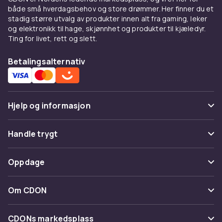
både små hverdagsbehov og store drømmer. Her finner du et
stadig større utvalg av produkter innen alt fra gaming, leker
og elektronikk til hage, skjønnhet og produkter til kjæledyr.
Ting for livet, rett og slett.
Betalingsalternativ
Hjelp og informasjon
Vanlige spørsmål
Handle trygt
Spor pakke
Betaling
Oppdage
Angre & returner her
Levering
Kategorier
Kontakt oss
Om CDON
Vilkår & policy
Varemerker
Om oss
Tilbakekallinger
CDONs markedsplass