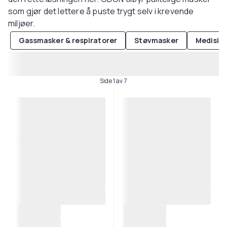
som gjør det lettere å puste trygt selv i krevende
miljøer.
Gassmasker & respiratorer
Støvmasker
Medisin
Side 1 av 7