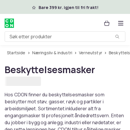
Hopp til hovedinnhold
Bare 399 kr. igjen til fri frakt!
Søk etter produkter
Startside
Næringsliv & industri
Verneutstyr
Beskytte
Beskyttelsesmasker
Hos CDON finner du beskyttelsesmasker som
beskytter mot støv, gasser, røyk og partikler i
arbeidsmiljøet. Sortimentet inkluderer alt fra
engangsmasker til profesjonelt åndedrettsvern. Enten
du jobber i bygg og anlegg, industri eller nødetater, er
den rette løsningen her. CDON tilbyr pålitelige masker