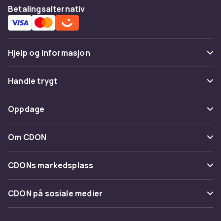
Betalingsalternativ
Hjelp og informasjon
Vanlige spørsmål
Handle trygt
Spor pakke
Betaling
Oppdage
Angre & returner her
Levering
Kategorier
Kontakt oss
Om CDON
Vilkår & policy
Varemerker
Om oss
Tilbakekallinger
CDONs markedsplass
Guider
Kundeanmeldelser
Merchant Help Center
CDON på sosiale medier
Jobbe på CDON
Investor relations