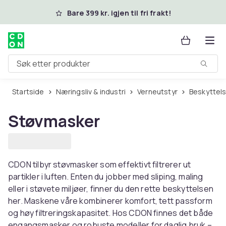
Hopp til hovedinnhold
Bare 399 kr. igjen til fri frakt!
Søk etter produkter
Startside
Næringsliv & industri
Verneutstyr
Beskytte
Støvmasker
CDON tilbyr støvmasker som effektivt filtrerer ut
partikler i luften. Enten du jobber med sliping, maling
eller i støvete miljøer, finner du den rette beskyttelsen
her. Maskene våre kombinerer komfort, tett passform
og høy filtreringskapasitet. Hos CDON finnes det både
engangsmasker og robuste modeller for daglig bruk –