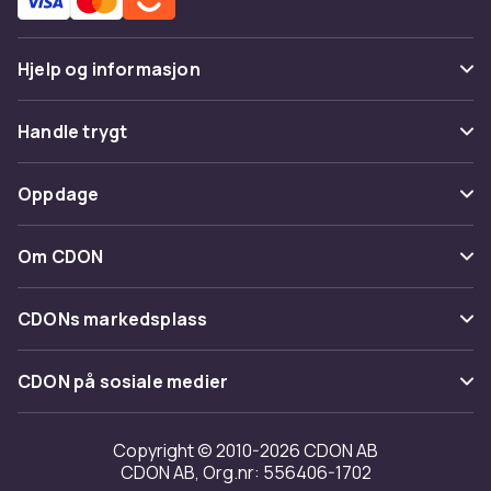
Hjelp og informasjon
Vanlige spørsmål
Handle trygt
Spor pakke
Betaling
Oppdage
Angre & returner her
Levering
Kategorier
Kontakt oss
Om CDON
Vilkår & policy
Varemerker
Om oss
Tilbakekallinger
CDONs markedsplass
Guider
Kundeanmeldelser
Merchant Help Center
CDON på sosiale medier
Jobbe på CDON
Investor relations
Copyright © 2010-2026 CDON AB
CDON AB, Org.nr: 556406-1702
Tilgjengelighet