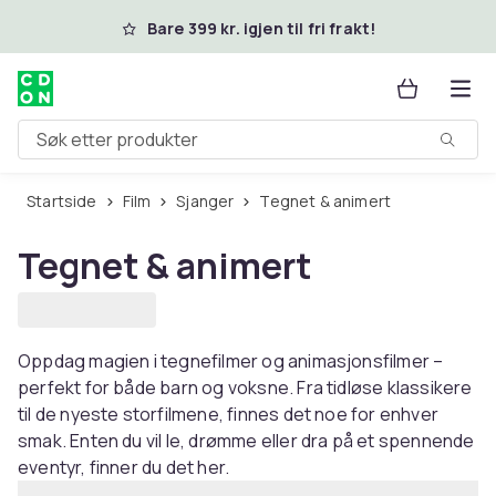
Hopp til hovedinnhold
Bare 399 kr. igjen til fri frakt!
Søk etter produkter
Startside
Film
Sjanger
Tegnet & animert
Tegnet & animert
Oppdag magien i tegnefilmer og animasjonsfilmer –
perfekt for både barn og voksne. Fra tidløse klassikere
til de nyeste storfilmene, finnes det noe for enhver
smak. Enten du vil le, drømme eller dra på et spennende
eventyr, finner du det her.