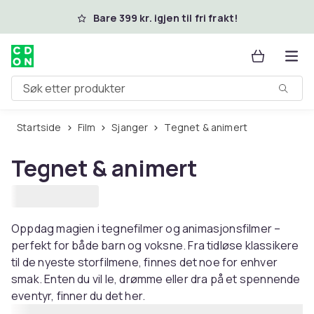
Hopp til hovedinnhold
Bare 399 kr. igjen til fri frakt!
Søk etter produkter
Startside
Film
Sjanger
Tegnet & animert
Tegnet & animert
Oppdag magien i tegnefilmer og animasjonsfilmer –
perfekt for både barn og voksne. Fra tidløse klassikere
til de nyeste storfilmene, finnes det noe for enhver
smak. Enten du vil le, drømme eller dra på et spennende
eventyr, finner du det her.