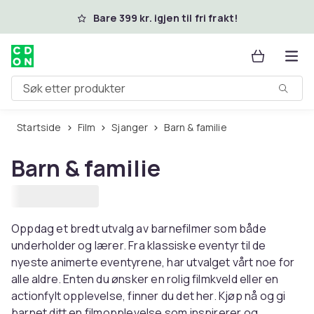
Hopp til hovedinnhold
Bare 399 kr. igjen til fri frakt!
Søk etter produkter
Startside
Film
Sjanger
Barn & familie
Barn & familie
Oppdag et bredt utvalg av barnefilmer som både
underholder og lærer. Fra klassiske eventyr til de
nyeste animerte eventyrene, har utvalget vårt noe for
alle aldre. Enten du ønsker en rolig filmkveld eller en
actionfylt opplevelse, finner du det her. Kjøp nå og gi
barnet ditt en filmopplevelse som inspirerer og