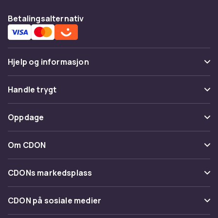
Betalingsalternativ
Hjelp og informasjon
Vanlige spørsmål
Handle trygt
Spor pakke
Betaling
Oppdage
Angre & returner her
Levering
Kategorier
Kontakt oss
Om CDON
Vilkår & policy
Varemerker
Om oss
Tilbakekallinger
CDONs markedsplass
Guider
Kundeanmeldelser
Merchant Help Center
CDON på sosiale medier
Jobbe på CDON