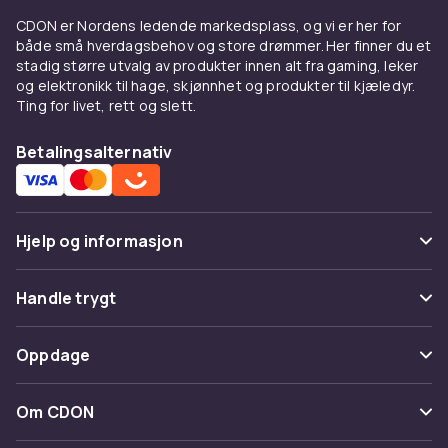
CDON er Nordens ledende markedsplass, og vi er her for
både små hverdagsbehov og store drømmer. Her finner du et
stadig større utvalg av produkter innen alt fra gaming, leker
og elektronikk til hage, skjønnhet og produkter til kjæledyr.
Ting for livet, rett og slett.
Betalingsalternativ
Hjelp og informasjon
Vanlige spørsmål
Handle trygt
Spor pakke
Betaling
Oppdage
Angre & returner her
Levering
Kategorier
Kontakt oss
Om CDON
Vilkår & policy
Varemerker