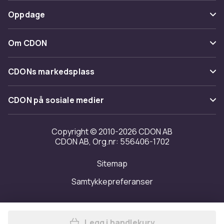
Spor pakke
Betaling
Oppdage
Angre & returner her
Levering
Kategorier
Kontakt oss
Om CDON
Vilkår & policy
Varemerker
Om oss
Tilbakekallinger
CDONs markedsplass
Guider
Kundeanmeldelser
Merchant Help Center
CDON på sosiale medier
Jobbe på CDON
Investor relations
Copyright © 2010-2026 CDON AB
CDON AB, Org.nr: 556406-1702
Tilgjengelighet
Sitemap
Samtykkepreferanser
Legg i handlekurv