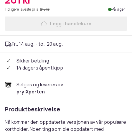
201 kr
Tidligere laveste pris:
215 kr
På lager
Legg i handlekurv
Legg Carbon RFID - NFC Pro
Fr., 14 aug. - to., 20 aug.
Sikker betaling
14 dagers åpent kjøp
Selges og leveres av
prylXperten
Produktbeskrivelse
Nå kommer den oppdaterte versjonen av vår populære
kortholder. Noen ting som ble oppdatert med