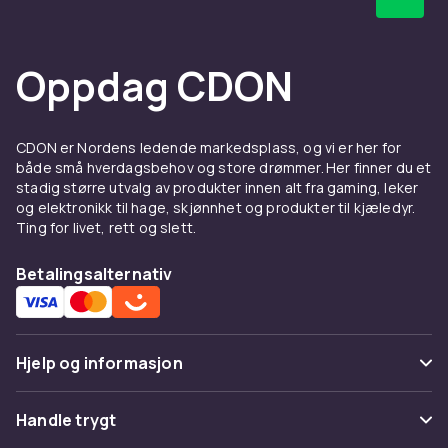
Farge
Svart
Oppdag CDON
Størrelse
One-size
Vekt, gram
CDON er Nordens ledende markedsplass, og vi er her for
119
både små hverdagsbehov og store drømmer. Her finner du et
stadig større utvalg av produkter innen alt fra gaming, leker
Artikkel nr.
og elektronikk til hage, skjønnhet og produkter til kjæledyr.
ceeac763-f479-46ab-9302-c9d76e0d0f71
Ting for livet, rett og slett.
Produktsikkerhetsinformasjon
Betalingsalternativ
Hjelp og informasjon
Vanlige spørsmål
Handle trygt