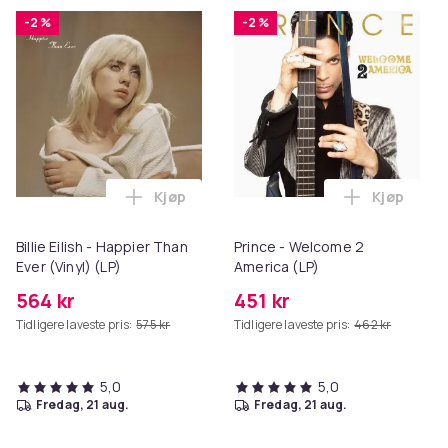
-2 %
-2 %
Kjøp
Kjøp
Legg Billie Eilish - Happier Than Ever (Vi
Legg Princ
Billie Eilish - Happier Than
Prince - Welcome 2
Ever (Vinyl) (LP)
America (LP)
564 kr
451 kr
Tidligere laveste pris:
575 kr
Tidligere laveste pris:
462 kr
5,0
5,0
fredag, 21 aug.
fredag, 21 aug.