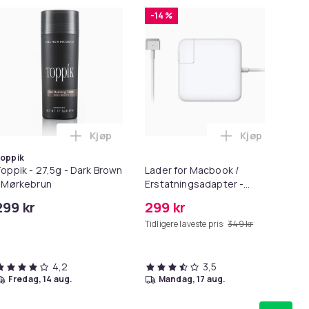
-14 %
-
Kjøp
Kjøp
Balances Scalp & Controls Excess Oil i handlekurven
ør 8 deler Xiaomi Roborock S5 Max/S6 Pure/S6 MAXV/S50/S51/
Legg Toppik - 27,5g - Dark Brown - Mørkebru
Legg Lader fo
oppik
oppik - 27,5g - Dark Brown
Lader for Macbook /
SC
 Mørkebrun
Erstatningsadapter -
10
MagSafe Gen 2 - 45W
299 kr
299 kr
11
6
Tidligere laveste pris:
349 kr
Tid
4,2
3,5
fredag, 14 aug.
mandag, 17 aug.