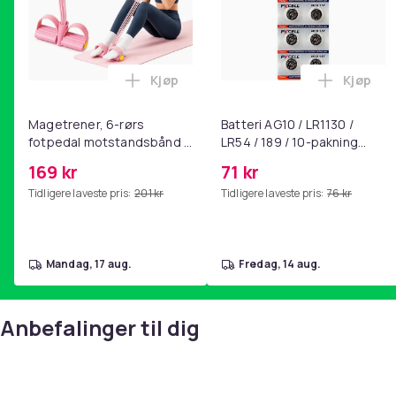
Artikkel nr.
Produktsikkerhetsinformasjon
Kjøp
Kjøp
Legg Magetrener, 6-rørs fotpedal mot
Legg Bat
Magetrener, 6-rørs
Batteri AG10 / LR1130 /
fotpedal motstandsbånd -
LR54 / 189 / 10-pakning
mage- og kjernetrening,
PKcell
169 kr
71 kr
yoga og
Tidligere laveste pris:
201 kr
Tidligere laveste pris:
76 kr
hjemmegymnastikk Pink
mandag, 17 aug.
fredag, 14 aug.
Anbefalinger til dig