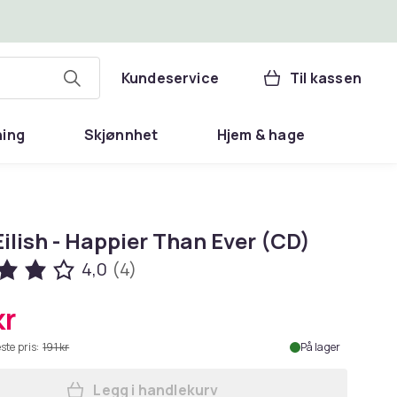
Kundeservice
Til kassen
ning
Skjønnhet
Hjem & hage
 Eilish - Happier Than Ever (CD)
4,0
(4)
kr
ste pris:
191 kr
På lager
Legg i handlekurv