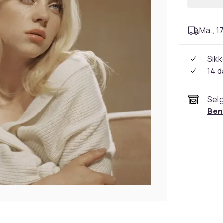
Ma., 17
Sikk
14 d
Selg
Ben