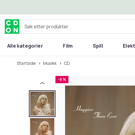
Hopp til hovedinnhold
Søk etter produkter
Alle kategorier
Film
Spill
Elek
Startside
Musikk
CD
-6 %