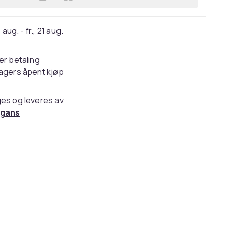
Legg Billie Eilish - Happier Than Eve
 aug. - fr., 21 aug.
er betaling
agers åpent kjøp
es og leveres av
gans