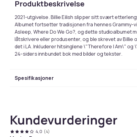
Produktbeskrivelse
2021-utgivelse. Billie Eilish slipper sitt svært etterl
Albumet fortsetter tradisjonen fra hennes Grammy-vi
Asleep, Where Do We Go?, og dette studioalbumet me
låtskrivere eller produsenter, og ble skrevet av Bill
det i LA. Inkluderer hitsinglene \"Therefore I Am\" og
24-siders innbundet bok med bilder og tekster.
Artikkelnummer
: 060243597365
Artist
: Billie Eilish
Spesifikasjoner
Strekkode
: 0602435973654
Kategori
: Pop-Rock
Distributør
: Universal Music
plateselskap
: Interscope
Medium
: CD
Kundevurderinger
Utgivelsesdato
: 2021-07-30
Spor
:
4,0
(4)