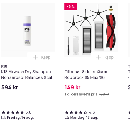
-6 %
Kjøp
Kjøp
nyl) (LP) i handlekurven
e - Welcome 2 America (LP) i handlekurven
Legg K18 Airwash Dry Shampoo Nonaerosol 
Legg Tilbeh
K18
T
K18 Airwash Dry Shampoo
Tilbehør 8 deler Xiaomi
T
Nonaerosol Balances Scalp
Roborock S5 Max/S6
-
& Controls Excess Oil
Pure/S6
594 kr
149 kr
MAXV/S50/S51/S55/S5/S60/S65/S
Tidligere laveste pris:
159 kr
5,0
4,3
fredag, 14 aug.
mandag, 17 aug.