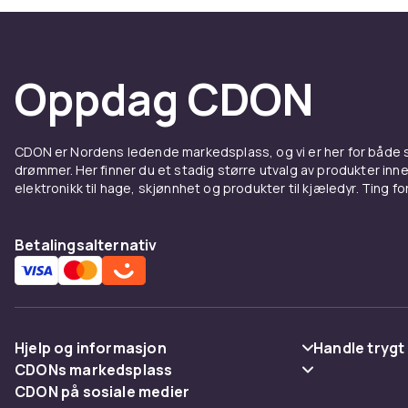
Oppdag CDON
CDON er Nordens ledende markedsplass, og vi er her for både
drømmer. Her finner du et stadig større utvalg av produkter inne
elektronikk til hage, skjønnhet og produkter til kjæledyr. Ting for 
Betalingsalternativ
Hjelp og informasjon
Handle trygt
CDONs markedsplass
Vanlige spørsmål
Betaling
CDON på sosiale medier
Merchant Help Center