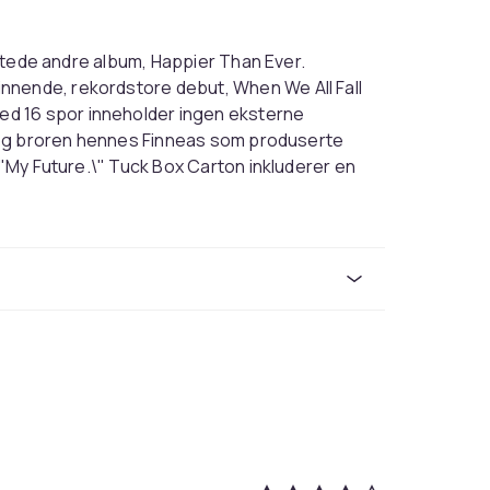
engtede andre album, Happier Than Ever.
nnende, rekordstore debut, When We All Fall
d 16 spor inneholder ingen eksterne
ie og broren hennes Finneas som produserte
 \"My Future.\" Tuck Box Carton inkluderer en