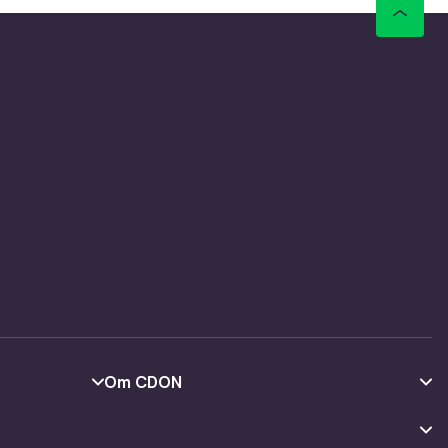
Om CDON
Om oss