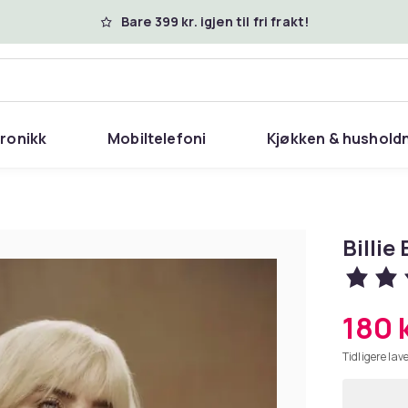
Bare 399 kr. igjen til fri frakt!
tronikk
Mobiltelefoni
Kjøkken & hushold
Billie
180 
Tidligere lave