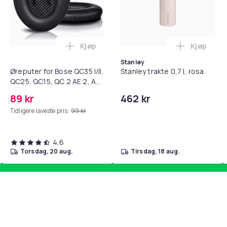
62872f58-9317-43c2-a29a-489389668aa7
Kjøp
Kjøp
standsbånd - mage- og kjernetrening, yoga og hjemmegymnast
teri AG10 / LR1130 / LR54 / 189 / 10-pakning PKcell i handlekur
Legg Øreputer for Bose QC35 I/II, QC25, 
Legg Stanl
Stanley
Øreputer for Bose QC35 I/II,
Stanley trakte 0,7 l, rosa
QC25, QC15, QC 2 AE 2, AE
2i, AE 2w, SoundTrue,
89 kr
462 kr
SoundLink Black
Tidligere laveste pris:
99 kr
4,6
torsdag, 20 aug.
tirsdag, 18 aug.