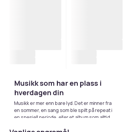
Musikk som har en plass i
hverdagen din
Musikk er mer enn bare lyd. Det er minner fra
en sommer, en sang som ble spilt på repeat i
en spesiell periode, eller et album som alltid
setter deg i bedre humør. Enten du lytter til
Vanlige spørsmål
vinyl hjemme i stuen, spiller en CD i bilen eller