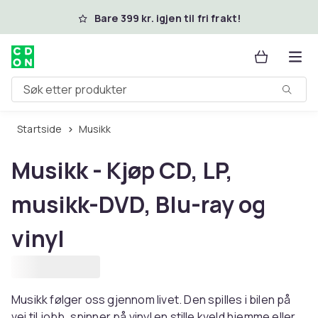
Hopp til hovedinnhold
Bare 399 kr. igjen til fri frakt!
Søk etter produkter
Startside
Musikk
Musikk - Kjøp CD, LP,
musikk-DVD, Blu-ray og
vinyl
Musikk følger oss gjennom livet. Den spilles i bilen på
vei til jobb, spinner på vinyl en stille kveld hjemme eller