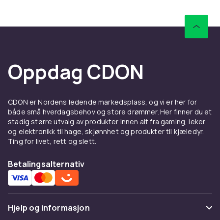
musikalske smak
Hos oss finner du musikk innen rock, pop,
hiphop, jazz, klassisk, metal, elektronisk
musikk og mye mer. Bla gjennom sjangre og
oppdag nye artister eller finn veien tilbake til
Oppdag CDON
album som betydde mye for deg tidligere.
Musikk handler om identitet og følelser, og her
er det plass til både nostalgiske favoritter og
nåværende topplister.
CDON er Nordens ledende markedsplass, og vi er her for
både små hverdagsbehov og store drømmer. Her finner du et
Kommende utgivelser og
stadig større utvalg av produkter innen alt fra gaming, leker
og elektronikk til hage, skjønnhet og produkter til kjæledyr.
ettertraktede utgaver
Ting for livet, rett og slett.
Ønsker du å være tidlig ute med nye album?
Betalingsalternativ
Blant kommende utgivelser kan du finne musikk
som snart kommer i hyllene. Det finnes også
Limited Editions, remastrede versjoner og
eksklusive spilledåser for de som ønsker noe
Hjelp og informasjon
ekstra i samlingen sin. Perfekt for deg som