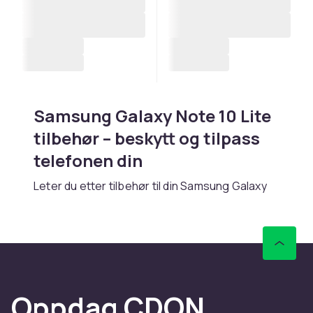
Samsung Galaxy Note 10 Lite
tilbehør – beskytt og tilpass
telefonen din
Leter du etter tilbehør til din Samsung Galaxy
Note 10 Lite? Hos CDON finner du et bredt
sortiment av tilbehør for Note-serien med
kraftfull S Pen og stor skjerm. Enten du trenger
et deksel, skjermbeskyttelse, lader eller andre
praktiske tilbehør, finner du riktig produkt her.
Oppdag CDON
Deksel og skjermbeskyttelse