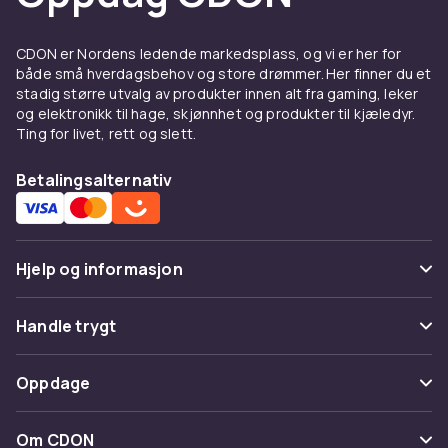
til Samsung Galaxy Note 10
Lite
CDON er Nordens ledende markedsplass, og vi er her for
både små hverdagsbehov og store drømmer. Her finner du et
Et godt deksel beskytter din Samsung Galaxy
stadig større utvalg av produkter innen alt fra gaming, leker
Note 10 Lite mot riper, støt og hverdagslige
og elektronikk til hage, skjønnhet og produkter til kjæledyr.
uhell. Velg mellom tynne silikon-deksel som
Ting for livet, rett og slett.
bevarer telefonens slanke profil, eller robuste
støtdempende modeller for ekstra
Betalingsalternativ
beskyttelse. Se hele utvalget av
Samsung
tilbehør
hos CDON.
Ladere og kabler til Samsung
Hjelp og informasjon
Galaxy Note 10 Lite
Vanlige spørsmål
Handle trygt
Hold batteriet ladet med riktig lader til din
Spor pakke
Samsung Galaxy Note 10 Lite. Hos CDON finner
Betaling
Oppdage
du hurtigladere, USB-C-kabler og trådløse
Angre & returner her
ladere som passer til din modell. En ekstra
Levering
Kategorier
lader hjemme eller en powerbank for reiser
Kontakt oss
Om CDON