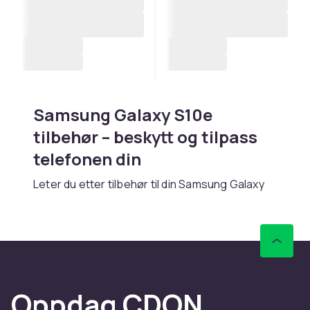
Samsung Galaxy S10e
tilbehør – beskytt og tilpass
telefonen din
Leter du etter tilbehør til din Samsung Galaxy
S10e? Hos CDON finner du et bredt sortiment
av tilbehør for S-serien med toppmodern
teknologi og premium-følelse. Enten du
trenger et deksel, skjermbeskyttelse, lader
eller andre praktiske tilbehør, finner du riktig
produkt her.
Oppdag CDON