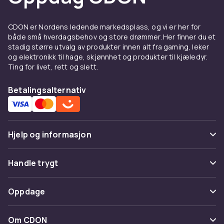
Deksel og skjermbeskyttelse
til Samsung Galaxy S10e
CDON er Nordens ledende markedsplass, og vi er her for
Et godt deksel beskytter din Samsung Galaxy
både små hverdagsbehov og store drømmer. Her finner du et
stadig større utvalg av produkter innen alt fra gaming, leker
S10e mot riper, støt og hverdagslige uhell. Velg
og elektronikk til hage, skjønnhet og produkter til kjæledyr.
mellom tynne silikon-deksel som bevarer
Ting for livet, rett og slett.
telefonens slanke profil, eller robuste
støtdempende modeller for ekstra
Betalingsalternativ
beskyttelse. Se hele utvalget av
Samsung
tilbehør
hos CDON.
Ladere og kabler til Samsung
Hjelp og informasjon
Galaxy S10e
Vanlige spørsmål
Handle trygt
Hold batteriet ladet med riktig lader til din
Samsung Galaxy S10e. Hos CDON finner du
Spor pakke
Betaling
hurtigladere, USB-C-kabler og trådløse ladere
Oppdage
Angre & returner her
som passer til din modell. En ekstra lader
Levering
hjemme eller en powerbank for reiser gjør at
Kategorier
Kontakt oss
Om CDON