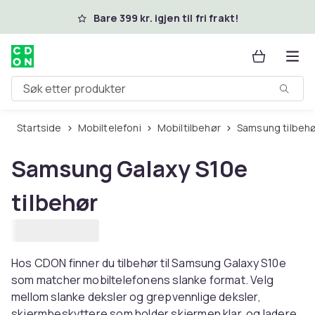
Hopp til hovedinnhold
Bare 399 kr. igjen til fri frakt!
Søk etter produkter
Startside
Mobiltelefoni
Mobiltilbehør
Samsung tilbeh
Samsung Galaxy S10e
tilbehør
Hos CDON finner du tilbehør til Samsung Galaxy S10e
som matcher mobiltelefonens slanke format. Velg
mellom slanke deksler og grepvennlige deksler,
skjermbeskyttere som holder skjermen klar, og ladere