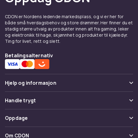
Deksel og skjermbeskyttelse
til Samsung Galaxy S22 Ultra
CDON er Nordens ledende markedsplass, og vi er her for
5G
både små hverdagsbehov og store drømmer. Her finner du et
stadig større utvalg av produkter innen alt fra gaming, leker
Et godt deksel beskytter din Samsung Galaxy
og elektronikk til hage, skjønnhet og produkter til kjæledyr.
S22 Ultra 5G mot riper, støt og hverdagslige
Ting for livet, rett og slett.
uhell. Velg mellom tynne silikon-deksel som
bevarer telefonens slanke profil, eller robuste
Betalingsalternativ
støtdempende modeller for ekstra
beskyttelse. Se hele utvalget av
Samsung
tilbehør
hos CDON.
Hjelp og informasjon
Ladere og kabler til Samsung
Vanlige spørsmål
Galaxy S22 Ultra 5G
Handle trygt
Spor pakke
Hold batteriet ladet med riktig lader til din
Betaling
Oppdage
Samsung Galaxy S22 Ultra 5G. Hos CDON
Angre & returner her
finner du hurtigladere, USB-C-kabler og
Levering
Kategorier
trådløse ladere som passer til din modell. En
Kontakt oss
Om CDON