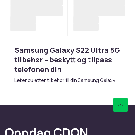
Samsung Galaxy S22 Ultra 5G
tilbehør – beskytt og tilpass
telefonen din
Leter du etter tilbehør til din Samsung Galaxy
S22 Ultra 5G? Hos CDON finner du et bredt
sortiment av tilbehør for S-serien med
toppmodern teknologi og premium-følelse.
Enten du trenger et deksel,
skjermbeskyttelse, lader eller andre praktiske
tilbehør, finner du riktig produkt her.
Oppdag CDON