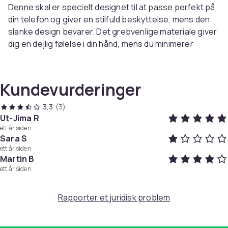
Denne skal er specielt designet til at passe perfekt på
din telefon og giver en stilfuld beskyttelse, mens den
slanke design bevarer. Det grebvenlige materiale giver
dig en dejlig følelse i din hånd, mens du minimerer
risikoen for ridser og buler.
Med den gastriske teknologi kan du nemt fastgøre og
fjerne magnetisk tilbehør til telefonen i et øjeblik,
Kundevurderinger
hvilket gør Det er behageligt og let at bruge. Brug
denne mobile shell sammen med magnetiske mobile
3,3
(3)
indehavere, trådløse opladere, knapper og
Ut-Jima R
ett år siden
stikkontakter, bilindehavere, kortholdere til
Sara S
mobiltelefon og meget mere.
ett år siden
Farve: sort
Martin B
ett år siden
Artikkel nr.
Rapporter et juridisk problem
0ae0ff16-f8ca-4253-80d9-e92674ba1bba
Produktsikkerhetsinformasjon