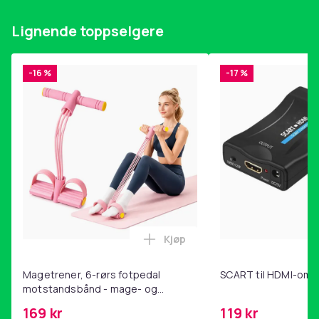
Lignende toppselgere
-16 %
-17 %
Kjøp
Legg Magetrener, 6-rørs fotp
Magetrener, 6-rørs fotpedal
SCART til HDMI-omf
motstandsbånd - mage- og
kjernetrening, yoga og
169 kr
119 kr
hjemmegymnastikk Pink