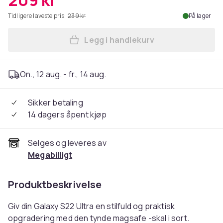
209 kr
Tidligere laveste pris:
239 kr
På lager
Legg i handlekurv
Legg Galaxy S22 Ultra Magn
On., 12 aug. - fr., 14 aug.
Sikker betaling
14 dagers åpent kjøp
Selges og leveres av
Megabilligt
Produktbeskrivelse
Giv din Galaxy S22 Ultra en stilfuld og praktisk
opgradering med den tynde magsafe -skal i sort.