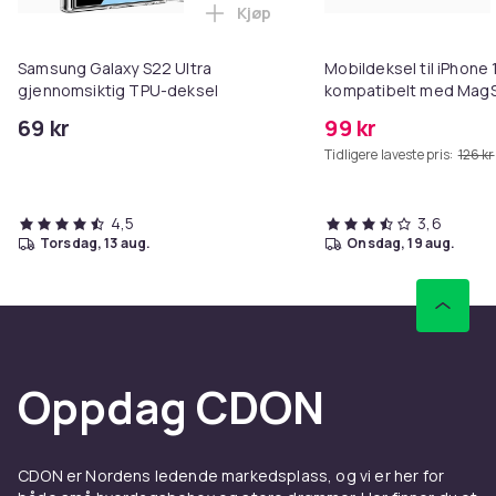
Kjøp
Legg Samsung Galaxy S22 Ultra 
Samsung Galaxy S22 Ultra
Mobildeksel til iPhone 
gjennomsiktig TPU-deksel
kompatibelt med MagS
69 kr
99 kr
Tidligere laveste pris:
126 kr
4,5
3,6
torsdag, 13 aug.
onsdag, 19 aug.
Oppdag CDON
CDON er Nordens ledende markedsplass, og vi er her for