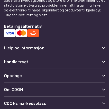
både små hverdagsbehov og store drømmer. Her finner du et
stadig større utvalg av produkter innen alt fra gaming, leker
og elektronikk til hage, skjønnhet og produkter til kjæledyr.
Ting for livet, rett og slett.
Betalingsalternativ
Hjelp og informasjon
Vanlige spørsmål
Handle trygt
Spor pakke
Betaling
Oppdage
Angre & returner her
Levering
Kategorier
Kontakt oss
Om CDON
Vilkår & policy
Varemerker
Om oss
Tilbakekallinger
CDONs markedsplass
Guider