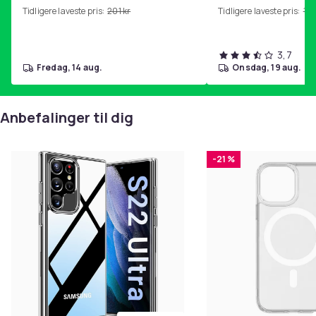
Tidligere laveste pris:
201 kr
Tidligere laveste pris:
143
3,7
fredag, 14 aug.
onsdag, 19 aug.
Anbefalinger til dig
-21 %