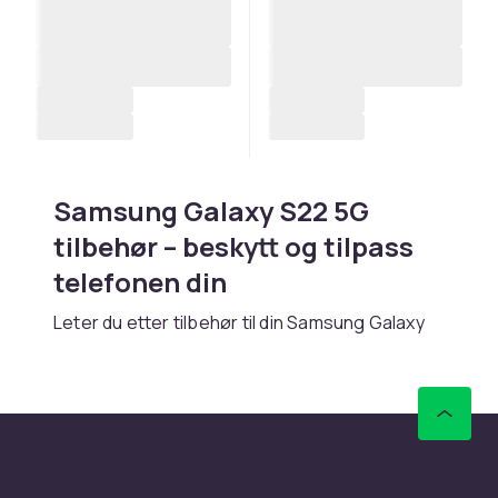
Samsung Galaxy S22 5G
tilbehør – beskytt og tilpass
telefonen din
Leter du etter tilbehør til din Samsung Galaxy
S22 5G? Hos CDON finner du et bredt
sortiment av tilbehør for S-serien med
toppmodern teknologi og premium-følelse.
Enten du trenger et deksel,
skjermbeskyttelse, lader eller andre praktiske
tilbehør, finner du riktig produkt her.