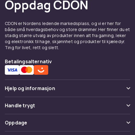
Oppdag CDON
Deksel og skjermbeskyttelse
til Samsung Galaxy S22 5G
CDON er Nordens ledende markedsplass, og vi er her for
Et godt deksel beskytter din Samsung Galaxy
både små hverdagsbehov og store drømmer. Her finner du et
stadig større utvalg av produkter innen alt fra gaming, leker
S22 5G mot riper, støt og hverdagslige uhell.
og elektronikk til hage, skjønnhet og produkter til kjæledyr.
Velg mellom tynne silikon-deksel som bevarer
Ting for livet, rett og slett.
telefonens slanke profil, eller robuste
støtdempende modeller for ekstra
Betalingsalternativ
beskyttelse. Se hele utvalget av
Samsung
tilbehør
hos CDON.
Ladere og kabler til Samsung
Hjelp og informasjon
Galaxy S22 5G
Vanlige spørsmål
Handle trygt
Hold batteriet ladet med riktig lader til din
Samsung Galaxy S22 5G. Hos CDON finner du
Spor pakke
Betaling
hurtigladere, USB-C-kabler og trådløse ladere
Oppdage
Angre & returner her
som passer til din modell. En ekstra lader
Levering