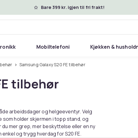
Bare 399 kr. igjen til fri frakt!
tronikk
Mobiltelefoni
Kjøkken & hushold
lbehør
Samsung Galaxy S20 FE tilbehør
E tilbehør
 både arbeidsdager og helgeeventyr. Velg
re som holder skjermen i topp stand, og
 du mer grep, mer beskyttelse eller en ny
en enkel og trygg hverdag for S20 FE.