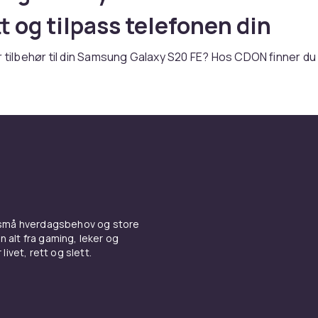
t og tilpass telefonen din
r tilbehør til din Samsung Galaxy S20 FE? Hos CDON finner du
 tilbehør for S-serien med toppmodern teknologi og premium
ger et deksel, skjermbeskyttelse, lader eller andre praktisk
er du riktig produkt her.
 og skjermbeskyttelse til
ng Galaxy S20 FE
l beskytter din Samsung Galaxy S20 FE mot riper, støt og
 små hverdagsbehov og store
uhell. Velg mellom tynne silikon-deksel som bevarer telefo
n alt fra gaming, leker og
, eller robuste støtdempende modeller for ekstra beskyttels
livet, rett og slett.
 av
Samsung tilbehør
hos CDON.
 og kabler til Samsung Galax