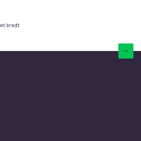
 et bredt
-følelse.
e
nens
e. Se
y