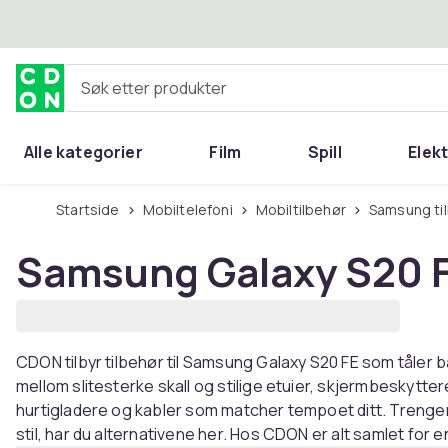
Hopp til hovedinnhold
Søk etter produkter
Alle kategorier
Film
Spill
Elek
Startside
Mobiltelefoni
Mobiltilbehør
Samsung ti
Samsung Galaxy S20 F
CDON tilbyr tilbehør til Samsung Galaxy S20 FE som tåler
mellom slitesterke skall og stilige etuier, skjermbeskytte
hurtigladere og kabler som matcher tempoet ditt. Trenger
stil, har du alternativene her. Hos CDON er alt samlet for 