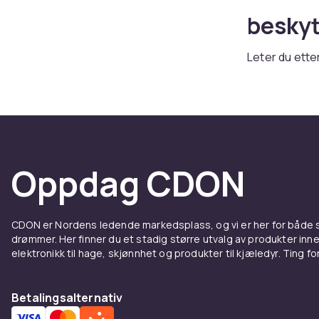
beskyt
Leter du ette
sortiment av
Enten du tren
tilbehør, finn
Deksel
Oppdag CDON
Samsu
Et godt dekse
CDON er Nordens ledende markedsplass, og vi er her for både
hverdagslige 
drømmer. Her finner du et stadig større utvalg av produkter inne
slanke profil
elektronikk til hage, skjønnhet og produkter til kjæledyr. Ting for 
hele utvalget
Ladere
Betalingsalternativ