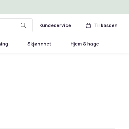
Kundeservice
Til kassen
ning
Skjønnhet
Hjem & hage