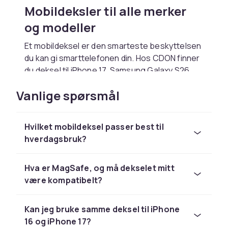
Mobildeksler til alle merker
og modeller
Et mobildeksel er den smarteste beskyttelsen
du kan gi smarttelefonen din. Hos CDON finner
du deksel til iPhone 17, Samsung Galaxy S26,
Google Pixel og hundrevis av andre modeller. Vi
Vanlige spørsmål
tilbyr alt fra tynne gjennomsiktige deksel til
robuste støtdempere – for alle stiler og
behov.
Hvilket mobildeksel passer best til
Se
iPhone-tilbehør
for modellspesifikke deksel
hverdagsbruk?
til hele iPhone-sortimentet, eller
bla blant
Samsung-tilbehør
for Galaxy-deksel i
Hva er MagSafe, og må dekselet mitt
alle prisklasser.
være kompatibelt?
Velg riktig beskyttelsesnivå
Kan jeg bruke samme deksel til iPhone
Tynne deksel i silikon eller TPU gir
16 og iPhone 17?