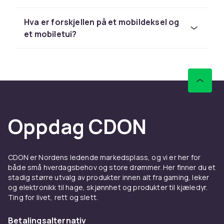
grunnleggende beskyttelse mot riper og
mindre støt. Hybridmodeller med hard bakside
Hva er forskjellen på et mobildeksel og
og myke kanter gir bedre støtabsorbering.
et mobiletui?
Militærsertifiserte deksel (MIL-STD-810G) er
testet for fall fra 1,5 meter.
Lommeboketuier – telefon og
lommebok i ett
Et lommeboketui kombinerer mobilbeskyttelse
med oppbevaringsplass til kort og sedler. Det
Oppdag CDON
beskytter både skjerm og bakside. De fleste
lommebøker har 2–4 kortplasser og et
sedelfag med magnetlås. Materialer varierer
CDON er Nordens ledende markedsplass, og vi er her for
fra vegansk lær til ekte lær og tekstil.
både små hverdagsbehov og store drømmer. Her finner du et
stadig større utvalg av produkter innen alt fra gaming, leker
MagSafe-kompatible deksel
og elektronikk til hage, skjønnhet og produkter til kjæledyr.
Ting for livet, rett og slett.
til iPhone
Betalingsalternativ
Siden iPhone 12 støtter Apple MagSafe – det