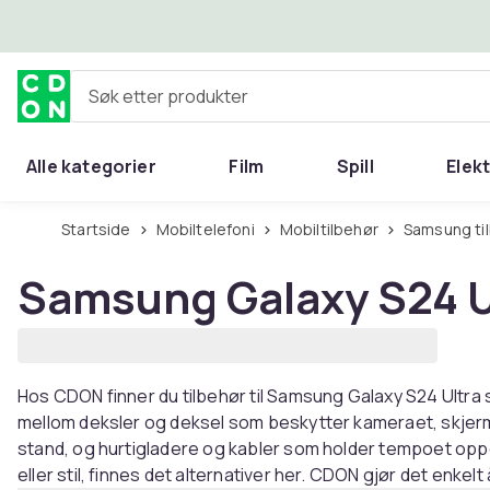
Hopp til hovedinnhold
Søk etter produkter
Alle kategorier
Film
Spill
Elek
Startside
Mobiltelefoni
Mobiltilbehør
Samsung ti
Samsung Galaxy S24 Ul
Hos CDON finner du tilbehør til Samsung Galaxy S24 Ultr
mellom deksler og deksel som beskytter kameraet, skjer
stand, og hurtigladere og kabler som holder tempoet oppe.
eller stil, finnes det alternativer her. CDON gjør det enkelt å