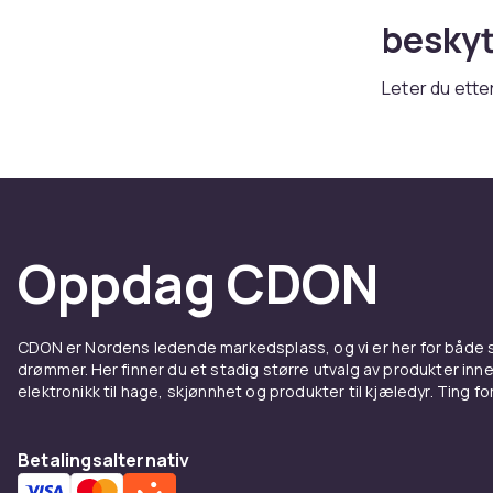
beskyt
Leter du ette
bredt sortim
følelse. Ente
tilbehør, finn
Deksel
Oppdag CDON
Samsun
Et godt dekse
CDON er Nordens ledende markedsplass, og vi er her for både
hverdagslige 
drømmer. Her finner du et stadig større utvalg av produkter inne
slanke profil
elektronikk til hage, skjønnhet og produkter til kjæledyr. Ting for 
hele utvalget
Ladere
Betalingsalternativ