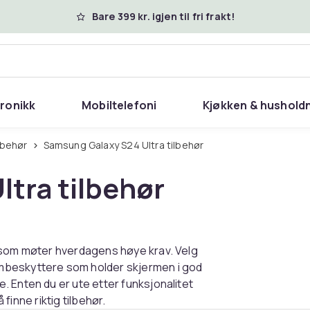
Bare 399 kr. igjen til fri frakt!
tronikk
Mobiltelefoni
Kjøkken & hushold
lbehør
Samsung Galaxy S24 Ultra tilbehør
tra tilbehør
a som møter hverdagens høye krav. Velg
mbeskyttere som holder skjermen i god
 Enten du er ute etter funksjonalitet
 finne riktig tilbehør.