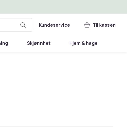
Kundeservice
Til kassen
ning
Skjønnhet
Hjem & hage