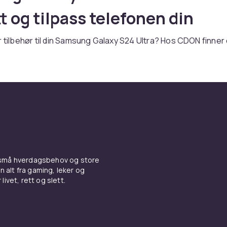
t og tilpass telefonen din
r tilbehør til din Samsung Galaxy S24 Ultra? Hos CDON finner 
ent av tilbehør for S-serien med toppmodern teknologi og p
n du trenger et deksel, skjermbeskyttelse, lader eller andre 
er du riktig produkt her.
 og skjermbeskyttelse til
g Galaxy S24 Ultra
l beskytter din Samsung Galaxy S24 Ultra mot riper, støt og
 små hverdagsbehov og store
uhell. Velg mellom tynne silikon-deksel som bevarer telefo
n alt fra gaming, leker og
, eller robuste støtdempende modeller for ekstra beskyttels
livet, rett og slett.
 av
Samsung tilbehør
hos CDON.
 og kabler til Samsung Galax