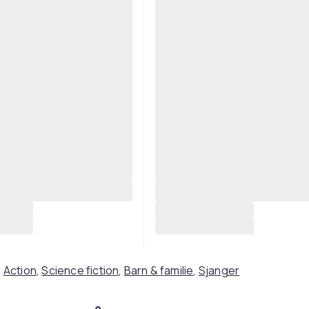
,
Action
,
Science fiction
,
Barn & familie
,
Sjanger