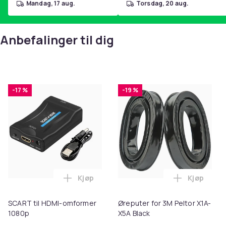
mandag, 17 aug.
torsdag, 20 aug.
Anbefalinger til dig
-17 %
-19 %
Kjøp
Kjøp
Legg SCART til HDMI-omformer 1080p i 
Legg Ørepu
SCART til HDMI-omformer
Øreputer for 3M Peltor X1A-
1080p
X5A Black