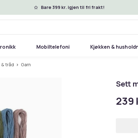
Bare 399 kr. igjen til fri frakt!
tronikk
Mobiltelefoni
Kjøkken & hushold
n & tråd
Garn
Sett 
239 