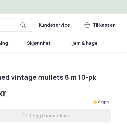
Kundeservice
Til kassen
ning
Skjønnhet
Hjem & hage
med vintage mullets 8 m 10-pk
kr
Få igjen
Legg i handlekurv
Legg Sett med vintage mullets 8 m 1