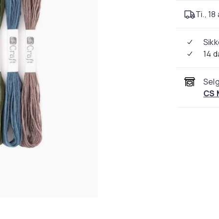
Ti., 18
Sikk
14 d
Selg
CS