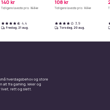
140 kr
108 kr
Tidligere laveste pris:
153 kr
Tidligere laveste pris:
113 kr
T
4,4
3,9
fredag, 21 aug.
torsdag, 20 aug.
 små hverdagsbehov og store
n alt fra gaming, leker og
livet, rett og slett.