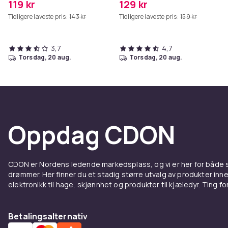
119 kr
129 kr
Tidligere laveste pris:
143 kr
Tidligere laveste pris:
159 kr
3,7
4,7
torsdag, 20 aug.
torsdag, 20 aug.
Oppdag CDON
CDON er Nordens ledende markedsplass, og vi er her for både
drømmer. Her finner du et stadig større utvalg av produkter inne
elektronikk til hage, skjønnhet og produkter til kjæledyr. Ting for 
Betalingsalternativ