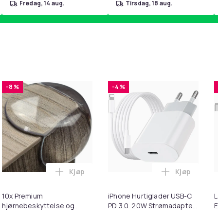
fredag, 14 aug.
tirsdag, 18 aug.
-8 %
-4 %
Kjøp
Kjøp
handlekurven
ter for 3M Peltor X1A-X5A Black i handlekurven
Legg 10x Premium hjørnebeskyttelse og ka
Legg iPhone
10x Premium
iPhone Hurtiglader USB-C
L
hjørnebeskyttelse og
PD 3.0. 20W Strømadapter
E
kantbeskyttelse for barn
+ Kabel
M