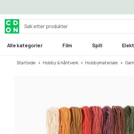
Hopp til hovedinnhold
Søk etter produkter
Alle kategorier
Film
Spill
Elek
Startside
Hobby & håntverk
Hobbymateriale
Gar