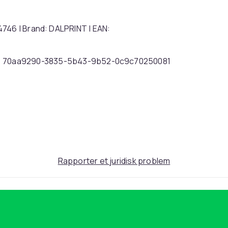
4746 | Brand: DALPRINT | EAN:
70aa9290-3835-5b43-9b52-0c9c70250081
Rapporter et juridisk problem