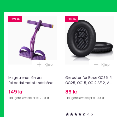
-29 %
-10 %
Kjøp
Kjøp
Legg Magetrener, 6-rørs fotpedal mot
Legg Øre
Magetrener, 6-rørs
Øreputer for Bose QC35 I/II,
fotpedal motstandsbånd -
QC25, QC15, QC 2 AE 2, AE
mage- og kjernetrening,
2i, AE 2w, SoundTrue,
149 kr
89 kr
yoga og
SoundLink Black
Tidligere laveste pris:
209 kr
Tidligere laveste pris:
99 kr
hjemmegymnastikk Purple
4,6