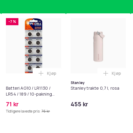
-7 %
Kjøp
Kjøp
standsbånd - mage- og kjernetrening, yoga og hjemmegymnast
puter for Bose QC35 I/II, QC25, QC15, QC 2 AE 2, AE 2i, AE 2w,
Legg Batteri AG10 / LR1130 / LR54 / 189 
Legg Stanl
Stanley
Batteri AG10 / LR1130 /
Stanley trakte 0,7 l, rosa
LR54 / 189 / 10-pakning
PKcell
71 kr
455 kr
Tidligere laveste pris:
76 kr