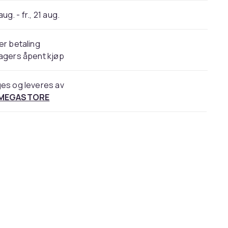
 aug. - fr., 21 aug.
er betaling
agers åpent kjøp
es og leveres av
 MEGASTORE