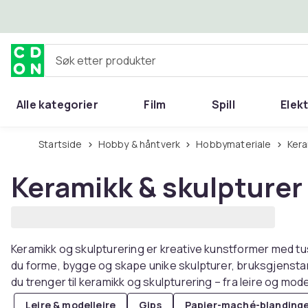
Hopp til hovedinnhold
Søk etter produkter
Alle kategorier
Film
Spill
Elek
Startside
Hobby & håntverk
Hobbymateriale
Ker
Keramikk & skulpturer
Keramikk og skulpturering er kreative kunstformer med tus
du forme, bygge og skape unike skulpturer, bruksgjensta
du trenger til keramikk og skulpturering – fra leire og mode
Leire & modelleire
Gips
Papier-maché-blanding