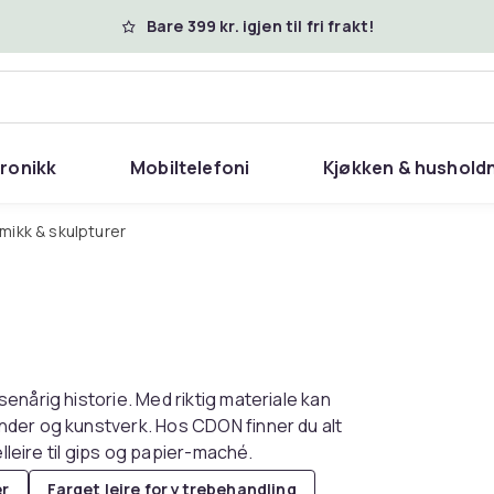
Bare 399 kr. igjen til fri frakt!
tronikk
Mobiltelefoni
Kjøkken & hushold
amikk & skulpturer
enårig historie. Med riktig materiale kan
nder og kunstverk. Hos CDON finner du alt
lleire til gips og papier-maché.
er
Farget leire for ytrebehandling