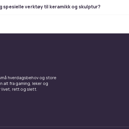
g spesielle verktøy til keramikk og skulptur?
 et syntetisk alternativ som ikke trenger brenning. Noen typ
rder i en vanlig stekeovn, mens andre typer luftherder av se
odelleire er et populært valg for hobbyister som ikke har tilg
vn.
g papier mache
sidig materiale som brukes til skulptur, støping og
ndling. Gips blandes med vann til en pasta som heller eller
g eller i en form. Når gipsen herder, danner den en hard og so
n males og dekoreres.
 små hverdagsbehov og store
n alt fra gaming, leker og
er en teknikk der papirbiter eller papirmasse blandes med l
livet, rett og slett.
t skjelett av wire, ballonger eller andre materialer. Når pap
 det lett og sterkt og kan males og dekoreres. Det er en pop
rn og i skoler.
e og modelleire
,
Gips
,
Papier mache blandinger
,
Hobbymater
hobbyer