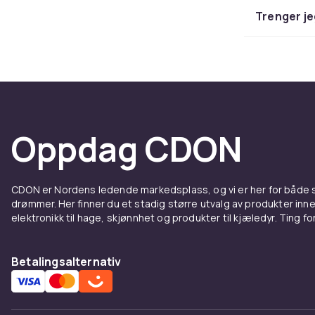
Trenger je
Modelleire er
modelleire he
uten varme. M
en keramikko
Gips o
Oppdag CDON
Gips er et all
overflatebeha
på et underla
masse som ka
CDON er Nordens ledende markedsplass, og vi er her for både
drømmer. Her finner du et stadig større utvalg av produkter inne
Papier mache 
elektronikk til hage, skjønnhet og produkter til kjæledyr. Ting for 
formes over e
er tørket, er
Betalingsalternativ
teknikk for ba
Se også:
Leir
Hantverk og 