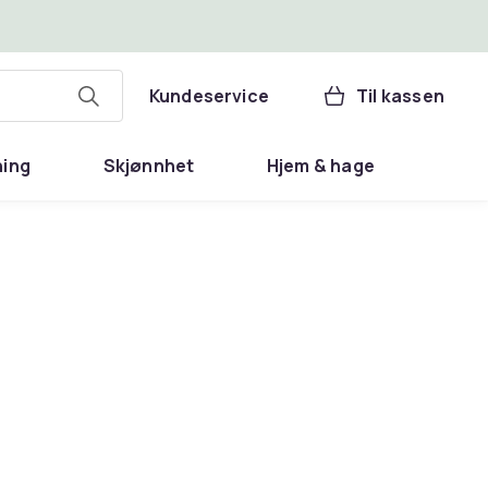
Kundeservice
Til kassen
ning
Skjønnhet
Hjem & hage