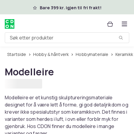
Hopp til hovedinnhold
Bare 399 kr. igjen til fri frakt!
Søk etter produkter
Startside
Hobby & håntverk
Hobbymateriale
Keramikk
Modelleire
Modelleire er et kunstig skulptureringsmateriale
designet for å være lett å forme, gi god detaljrikdom og
krever ikke spesialutstyr som keramikkovn. Det finnes i
varianter som herdes i luft, i ovn eller forblir myk for
gjenbruk. Hos CDON finner du modelleire i mange
varianter og farger.