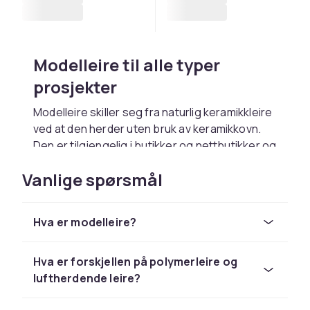
Modelleire til alle typer
prosjekter
Modelleire skiller seg fra naturlig keramikkleire
ved at den herder uten bruk av keramikkovn.
Den er tilgjengelig i butikker og nettbutikker og
er et populært og tilgjengelig kreativt
Vanlige spørsmål
materiale for alle aldersgrupper. Modelleire
passer til prosjekter som skulpturer, figurer,
smykker, knapper og dekorative gjenstander.
Hva er modelleire?
Det finnes to hovedtyper modelleire:
ovnsherdende og luftherdende.
Hva er forskjellen på polymerleire og
Ovnsherdende modelleire, ofte kalt
luftherdende leire?
polymerleire, herder i en vanlig stekeovn ved
lav temperatur. Luftherdende modelleire