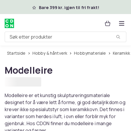
Hopp til hovedinnhold
Bare 399 kr. igjen til fri frakt!
Søk etter produkter
Startside
Hobby & håntverk
Hobbymateriale
Keramikk
Modelleire
Modelleire er et kunstig skulptureringsmateriale
designet for å være lett å forme, gi god detaljrikdom og
krever ikke spesialutstyr som keramikkovn. Det finnes i
varianter som herdes i luft, i ovn eller forblir myk for
gjenbruk. Hos CDON finner du modelleire i mange
varianter og farger.