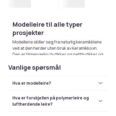
Modelleire til alle typer
prosjekter
Modelleire skiller seg fra naturlig keramikkleire
ved at den herder uten bruk av keramikkovn.
Den er tilgjengelig i butikker og nettbutikker og
er et populært og tilgjengelig kreativt
Vanlige spørsmål
materiale for alle aldersgrupper. Modelleire
passer til prosjekter som skulpturer, figurer,
smykker, knapper og dekorative gjenstander.
Hva er modelleire?
Det finnes to hovedtyper modelleire:
ovnsherdende og luftherdende.
Hva er forskjellen på polymerleire og
Ovnsherdende modelleire, ofte kalt
luftherdende leire?
polymerleire, herder i en vanlig stekeovn ved
lav temperatur. Luftherdende modelleire