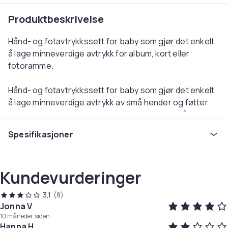
Produktbeskrivelse
Hånd- og fotavtrykkssett for baby som gjør det enkelt
å lage minneverdige avtrykk for album, kort eller
fotoramme.
Hånd- og fotavtrykkssett for baby som gjør det enkelt
å lage minneverdige avtrykk av små hender og føtter.
Den medfølgende blekkputen er utformet for å gi
tydelige og detaljerte avtrykk uten at blekket kommer i
Spesifikasjoner
direkte kontakt med huden. Resultatet blir et rent og
tydelig avtrykk som kan tas vare på som et personlig
minne.
Kundevurderinger
Avtrykkene kan brukes til å lage kort, minnetavler eller
3,1
(8)
dekorative rammer i hjemmet. Sett passer også for
Jonna V
små poteavtrykk fra kjæledyr som katter, hunder eller
10 måneder siden
gnagere. Den kompakte designen gjør produktet
Hanna H