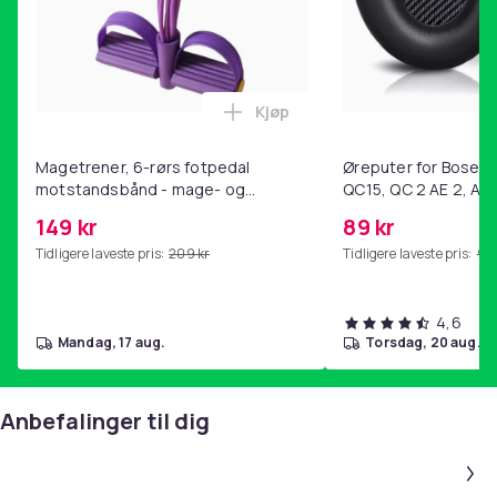
94f2572b-9e9c-481d-9fcb-b0ed3e4944bc
Produktsikkerhetsinformasjon
Kjøp
Legg Magetrener, 6-rørs fotp
Magetrener, 6-rørs fotpedal
Øreputer for Bose QC
motstandsbånd - mage- og
QC15, QC 2 AE 2, AE 
kjernetrening, yoga og
SoundTrue, SoundLin
149 kr
89 kr
hjemmegymnastikk Purple
Tidligere laveste pris:
209 kr
Tidligere laveste pris:
99 
4,6
mandag, 17 aug.
torsdag, 20 aug.
Anbefalinger til dig