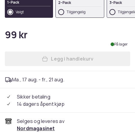
1-Pack
2-Pack
3-Pack
Valgt
Tilgjengelig
Tilgjengel
99 kr
På lager
Legg i handlekurv
Legg Hånd- og Fotavtrykkss
Ma., 17 aug. - fr., 21 aug.
Sikker betaling
14 dagers åpent kjøp
Selges og leveres av
Nordmagasinet