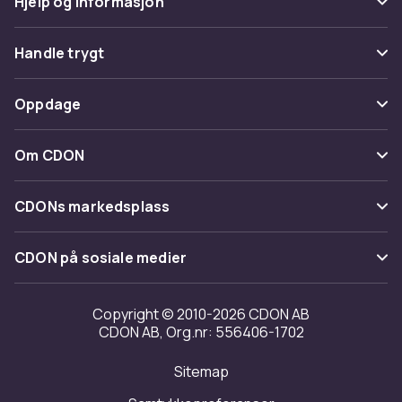
Hjelp og informasjon
Vanlige spørsmål
Handle trygt
Spor pakke
Betaling
Oppdage
Angre & returner her
Levering
Kategorier
Kontakt oss
Om CDON
Vilkår & policy
Varemerker
Om oss
Tilbakekallinger
CDONs markedsplass
Guider
Kundeanmeldelser
Merchant Help Center
CDON på sosiale medier
Jobbe på CDON
Investor relations
Copyright © 2010-2026 CDON AB
CDON AB, Org.nr: 556406-1702
Tilgjengelighet
Sitemap