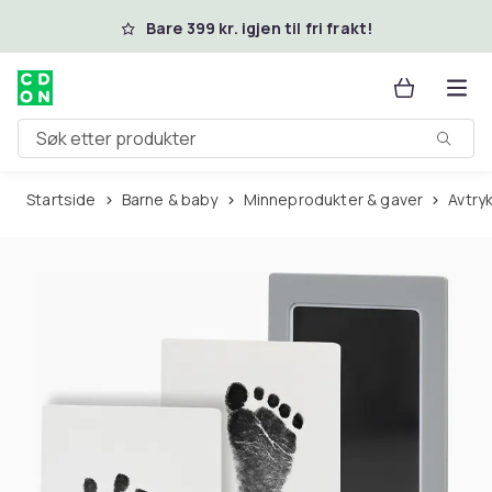
Hopp til hovedinnhold
Bare 399 kr. igjen til fri frakt!
Søk etter produkter
Startside
Barne & baby
Minneprodukter & gaver
Avtr