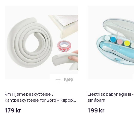
Kjøp
Legg 4m Hjørnebeskyttelse / Kant
4m Hjørnebeskyttelse /
Elektrisk babyneglefil - 
Kantbeskyttelse for Bord – Klippbar
småbarn
- 1-Pack (Vit)
179 kr
199 kr