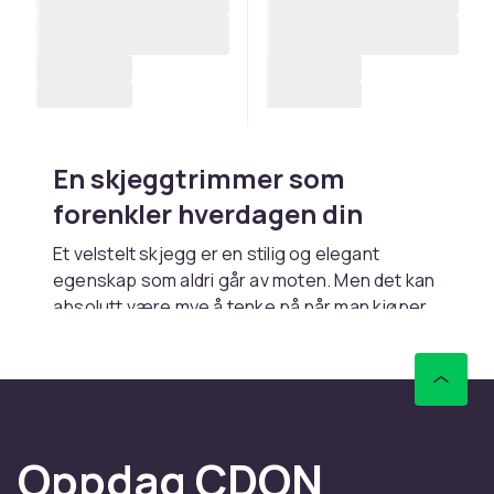
En skjeggtrimmer som
forenkler hverdagen din
Et velstelt skjegg er en stilig og elegant
egenskap som aldri går av moten. Men det kan
absolutt være mye å tenke på når man kjøper
en ny skjeggtrimmer. Derfor har vi på
CDON.COM samlet en rekke punkter som kan
være lurt å huske på før man kjøper en
barbermaskin.
Hva bør jeg vurdere når jeg
Oppdag CDON