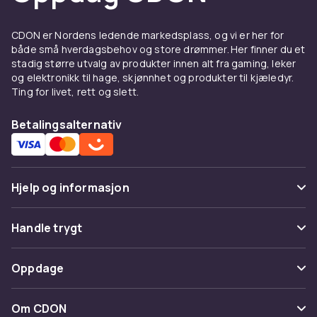
kjøper en skjeggtrimmer?
Har du også problemer med å få den perfekte
CDON er Nordens ledende markedsplass, og vi er her for
tredagersstubben, eller er du lei av alle de
både små hverdagsbehov og store drømmer. Her finner du et
avklippede hårene i vasken? En moderne
stadig større utvalg av produkter innen alt fra gaming, leker
skjeggtrimmer har flere smarte funksjoner
og elektronikk til hage, skjønnhet og produkter til kjæledyr.
Ting for livet, rett og slett.
som vil hjelpe deg på veien til det ultimate
skjegget.
Betalingsalternativ
Fantastisk ytelse
Hvis du ønsker en presis og jevn trimming, bør
du sørge for at barbermaskinen din har ekstra
Hjelp og informasjon
tilbehør som en konturfølgende kam, eller en
stubbkam som er spesielt tilpasset trimming.
Vanlige spørsmål
Handle trygt
Lengdeinnstillinger
Spor pakke
Betaling
Oppdage
Flere lengdeinnstillinger lar deg variere
Angre & returner her
barberingen. Lengdeinnstillingene varierer fra
Levering
Kategorier
Kontakt oss
modell til modell, så sørg for at akkurat din
Om CDON