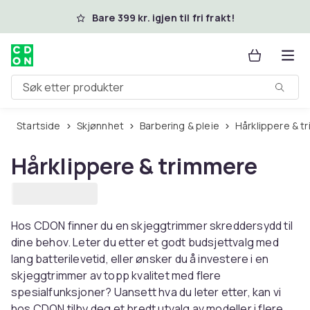
Hopp til hovedinnhold
Bare 399 kr. igjen til fri frakt!
Søk etter produkter
Startside
Skjønnhet
Barbering & pleie
Hårklippere & 
Hårklippere & trimmere
Hos CDON finner du en skjeggtrimmer skreddersydd til
dine behov. Leter du etter et godt budsjettvalg med
lang batterilevetid, eller ønsker du å investere i en
skjeggtrimmer av topp kvalitet med flere
spesialfunksjoner? Uansett hva du leter etter, kan vi
hos CDON tilby deg et bredt utvalg av modeller i flere