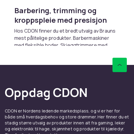
Barbering, trimming og
kroppspleie med presisjon
Hos CDON finner du et bredt utvalg av Brauns
mest pålitelige produkter. Barbermaskiner
med fleksible hoder. Skjeggtrimmere med
presise lengdeinnstillinger. Epilatorer og
hårfjerningssystemer som kan håndtere både
armer, ben og mer sensitive områder. Dette er
produkter som gjør jobben, uten problemer –
hjemme, på dine premisser.
Oppdag CDON
For både hverdager og helger
Braun passer inn i alle rutiner. En rask
CDON er Nordens ledende markedsplass, og vi er her for
barbering mandag morgen. Litt ekstra pleie til
både små hverdagsbehov og store drømmer. Her finner du et
en kveld ute. Eller et helt pleiesett til
stadig større utvalg av produkter innen alt fra gaming, leker
ferieturen. Uansett hvem du er og hvordan du
og elektronikk til hage, skjønnhet og produkter til kjæledyr.
tar vare på deg selv, finnes det teknologi her