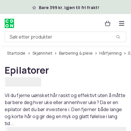
Hopp til hovedinnhold
Bare 399 kr. igjen til fri frakt!
Søk etter produkter
Startside
Skjønnhet
Barbering & pleie
Hårfjerning
Epilatorer
Vil du fjerne uønsket hår raskt og effektivt uten å måtte
barbere deg hver uke eller annenhver uke? Da er en
epilator det du bør investere i. Den fjerner både lange
og korte hår og gir deg en myk og glatt følelse i lang
tid...