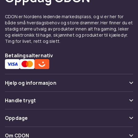
mellom frisyrer og skjeggstiler.
Erstatningsblad sikrer en skarp klipping over
CDON er Nordens ledende markedsplass, og vi er her for
tid. Rengjøringsbørster og olje holder
både små hverdagsbehov og store drømmer. Her finner du et
maskinen i god stand mellom bruk.
stadig større utvalg av produkter innen alt fra gaming, leker
og elektronikk til hage, skjønnhet og produkter til kjæledyr.
Finn din hårklipper
Ting for livet, rett og slett.
Leter du etter en ny maskin? Utforsk våre
Betalingsalternativ
hårklippere og trimmere
. Hele sortimentet
finner du under
barbering og pleie
.
Hjelp og informasjon
Vanlige spørsmål
Handle trygt
Spor pakke
Betaling
Oppdage
Angre & returner her
Levering
Kategorier
Kontakt oss
Om CDON