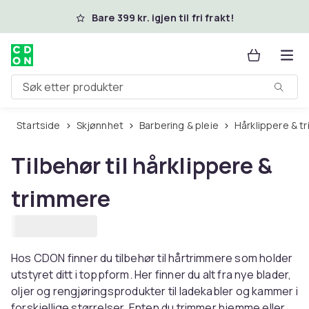
Hopp til hovedinnhold
Bare 399 kr. igjen til fri frakt!
Søk etter produkter
Startside
Skjønnhet
Barbering & pleie
Hårklippere & 
Tilbehør til hårklippere &
trimmere
Hos CDON finner du tilbehør til hårtrimmere som holder
utstyret ditt i toppform. Her finner du alt fra nye blader,
oljer og rengjøringsprodukter til ladekabler og kammer i
forskjellige størrelser. Enten du trimmer hjemme eller