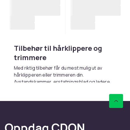
Tilbehør til hårklippere og
trimmere
Med riktig tilbehør får du mest mulig ut av
hårklipperen eller trimmeren din.
Avstandskammer, erstatningsblad og ladere
holder maskinen din i toppform og gir deg flere
stylingmuligheter. På CDON finner du tilbehør til
populære merker med rask levering.
Vanlig tilbehør
Oppdag CDON
Avstandskammer i ulike lengder lar deg veksle