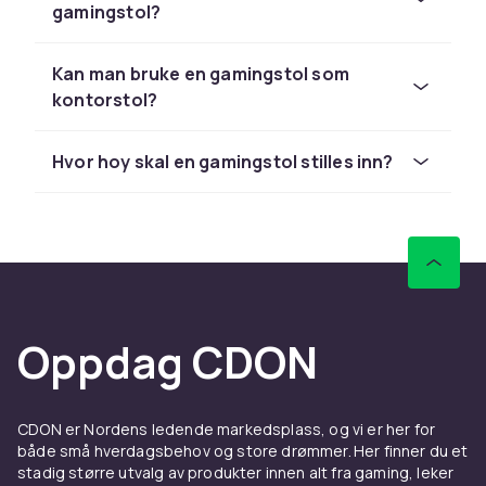
flysimulator har vi spesialstoler som lar deg
gamingstol?
sitte i en realistisk stilling med holdere for
skjermer, ratt og ror. Alt i trendige farger og
Kan man bruke en gamingstol som
gode materialer som gjoer spillingen bedre og
kontorstol?
mer behagelig enn noensinne.
Ergonomi i gamingstolen
Hvor hoy skal en gamingstol stilles inn?
Ergonomi er kjernen i en god gamingstol.
Justerbar korsryggstoette og nakkestoette
sikrer at ryggradea holdes i noeytral stilling
under timer med intensiv spilling. Justerbare
armlener i 2D, 3D eller 4D reduserer trykket
paa skuldre og hender. Tilbakelenefunksjonen
Oppdag CDON
lar deg skifte posisjon og ta mikropause uten a
forlate stolen. Velg en modell med tilstrekkelig
setebredde og polstrin gstykkelse for
kroppen din.
CDON er Nordens ledende markedsplass, og vi er her for
både små hverdagsbehov og store drømmer. Her finner du et
Vil du vite mer om ergonomisk tilbehor til stolen
stadig større utvalg av produkter innen alt fra gaming, leker