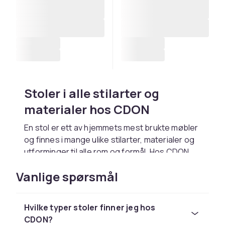
Stoler i alle stilarter og
materialer hos CDON
En stol er ett av hjemmets mest brukte møbler
og finnes i mange ulike stilarter, materialer og
utforminger til alle rom og formål. Hos CDON
finner du et stort utvalg av stoler til spisestue,
Vanlige spørsmål
kjøkken, kontor, stue og utendørs. Enten du
søker en klassisk trestol, en moderne
designstol eller en komfortabel lenestol, finner
Hvilke typer stoler finner jeg hos
du det rette alternativet hos oss.
CDON?