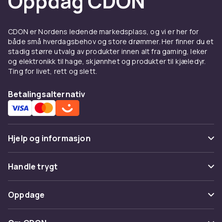
Oppdag CDON
tre, metall og kunstlær. Velg en modell med
fotstøtte for ekstra komfort ved lengre
sittestunder.
CDON er Nordens ledende markedsplass, og vi er her for
både små hverdagsbehov og store drømmer. Her finner du et
Gamingstoler og kontorstoler
stadig større utvalg av produkter innen alt fra gaming, leker
og elektronikk til hage, skjønnhet og produkter til kjæledyr.
Gamingstoler
er spesialdesignede for lange
Ting for livet, rett og slett.
gaming-sesjoner og gir støtte til nakke, rygg
og armer. De er ergonomisk utformet og har
Betalingsalternativ
justerbare deler for å passe til ulike
kroppsstørrelser.
Klappstoler, gyngestoler og
Hjelp og informasjon
gulvstoler
Vanlige spørsmål
Handle trygt
Klappstoler og paller
er et praktisk valg når du
trenger ekstra sitteplasser som er lette å
Spor pakke
Betaling
oppbevare.
Gyngestoler
gir en avslappende
Oppdage
Angre & returner her
sitteopplevelse og passer perfekt i stuen eller
Levering
på terrassen.
Kategorier