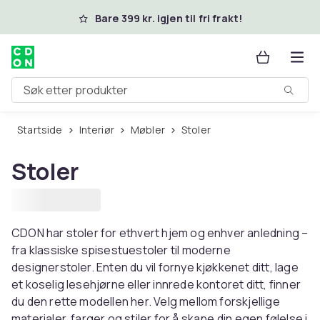
Hopp til hovedinnhold
Bare 399 kr. igjen til fri frakt!
Søk etter produkter
Startside
Interiør
Møbler
Stoler
Stoler
CDON har stoler for ethvert hjem og enhver anledning –
fra klassiske spisestuestoler til moderne
designerstoler. Enten du vil fornye kjøkkenet ditt, lage
et koselig lesehjørne eller innrede kontoret ditt, finner
du den rette modellen her. Velg mellom forskjellige
materialer, farger og stiler for å skape din egen følelse i