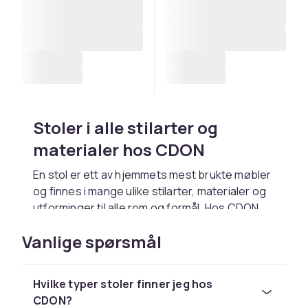
Stoler i alle stilarter og
materialer hos CDON
En stol er ett av hjemmets mest brukte møbler
og finnes i mange ulike stilarter, materialer og
utforminger til alle rom og formål. Hos CDON
finner du et stort utvalg av stoler til spisestue,
Vanlige spørsmål
kjøkken, kontor, stue og utendørs. Enten du
søker en klassisk trestol, en moderne
designstol eller en komfortabel lenestol, finner
Hvilke typer stoler finner jeg hos
du det rette alternativet hos oss.
CDON?