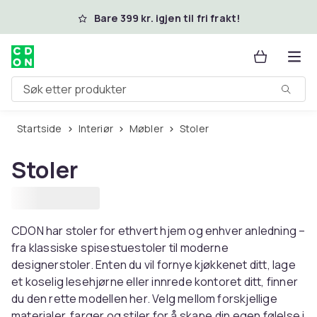
Hopp til hovedinnhold
Bare 399 kr. igjen til fri frakt!
Søk etter produkter
Startside
Interiør
Møbler
Stoler
Stoler
CDON har stoler for ethvert hjem og enhver anledning –
fra klassiske spisestuestoler til moderne
designerstoler. Enten du vil fornye kjøkkenet ditt, lage
et koselig lesehjørne eller innrede kontoret ditt, finner
du den rette modellen her. Velg mellom forskjellige
materialer, farger og stiler for å skape din egen følelse i