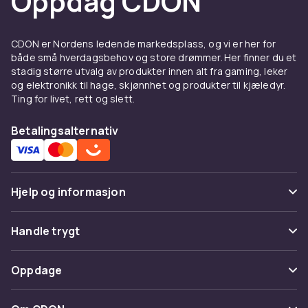
Oppdag CDON
tre, metall og kunstlær. Velg en modell med
fotstøtte for ekstra komfort ved lengre
sittestunder.
CDON er Nordens ledende markedsplass, og vi er her for
både små hverdagsbehov og store drømmer. Her finner du et
Gamingstoler og kontorstoler
stadig større utvalg av produkter innen alt fra gaming, leker
og elektronikk til hage, skjønnhet og produkter til kjæledyr.
Gamingstoler
er spesialdesignede for lange
Ting for livet, rett og slett.
gaming-sesjoner og gir støtte til nakke, rygg
og armer. De er ergonomisk utformet og har
Betalingsalternativ
justerbare deler for å passe til ulike
kroppsstørrelser.
Klappstoler, gyngestoler og
Hjelp og informasjon
gulvstoler
Vanlige spørsmål
Handle trygt
Klappstoler og paller
er et praktisk valg når du
trenger ekstra sitteplasser som er lette å
Spor pakke
Betaling
oppbevare.
Gyngestoler
gir en avslappende
Oppdage
Angre & returner her
sitteopplevelse og passer perfekt i stuen eller
Levering
på terrassen.
Kategorier