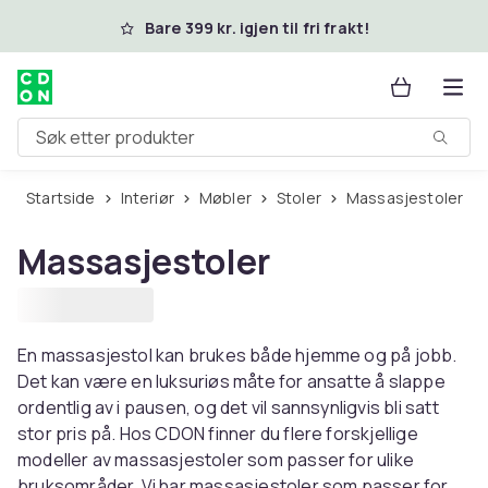
Hopp til hovedinnhold
Bare 399 kr. igjen til fri frakt!
Søk etter produkter
Startside
Interiør
Møbler
Stoler
Massasjestoler
Massasjestoler
En massasjestol kan brukes både hjemme og på jobb.
Det kan være en luksuriøs måte for ansatte å slappe
ordentlig av i pausen, og det vil sannsynligvis bli satt
stor pris på. Hos CDON finner du flere forskjellige
modeller av massasjestoler som passer for ulike
bruksområder. Vi har massasjestoler som passer for