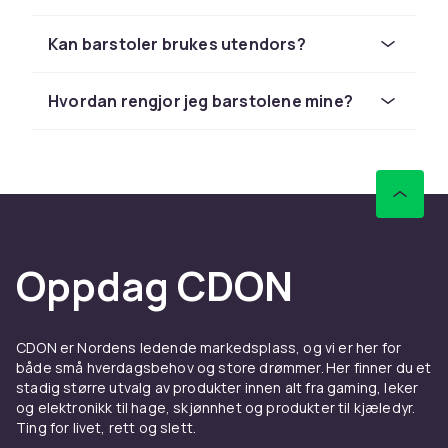
Materialer og design
Kan barstoler brukes utendors?
Barstoler finnes i mange ulike materialer. Tre
gir et varmt og naturlig uttrykk som passer
Hvordan rengjor jeg barstolene mine?
godt til skandinaviske eller landlige hjem.
Metallben i sort eller rustfritt stal skaper en
moderne og industriell stemning. Kunstskinn
eller stoff gir komfort og er enkle a holde rene,
perfekt for hjem med barn eller kjaeledyr.
Onsker du en barstol med armlener og myk
sittepute? Se vart utvalg av
kjokkenstoler og
Oppdag CDON
spisestoler
som ogsa kan fungere ved hoje
bord.
Match barstolene med din eksisterende
CDON er Nordens ledende markedsplass, og vi er her for
både små hverdagsbehov og store drømmer. Her finner du et
innredning. En fargerik barstol kan bli et
stadig større utvalg av produkter innen alt fra gaming, leker
ioyenfallende blikkfang, mens en noeytral
og elektronikk til hage, skjønnhet og produkter til kjæledyr.
modell passer til enhver innredningsstil.
Ting for livet, rett og slett.