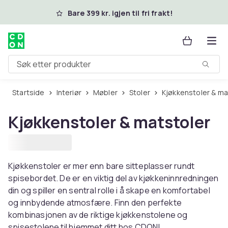
Hopp til hovedinnhold
Bare 399 kr. igjen til fri frakt!
Søk etter produkter
Startside
Interiør
Møbler
Stoler
Kjøkkenstoler & ma
Kjøkkenstoler & matstoler
Kjøkkenstoler er mer enn bare sitteplasser rundt
spisebordet. De er en viktig del av kjøkkeninnredningen
din og spiller en sentral rolle i å skape en komfortabel
og innbydende atmosfære. Finn den perfekte
kombinasjonen av de riktige kjøkkenstolene og
spisestolene til hjemmet ditt hos CDON!