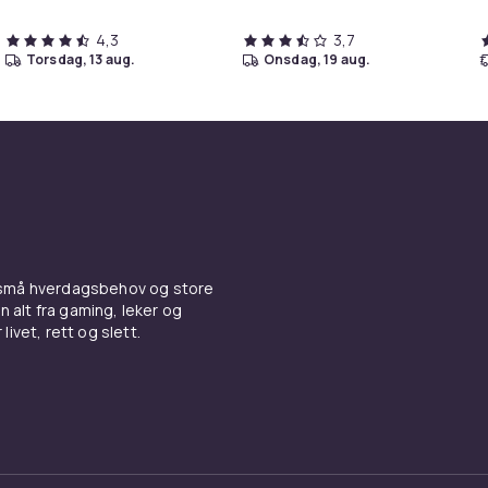
4,3
3,7
torsdag, 13 aug.
onsdag, 19 aug.
 små hverdagsbehov og store
n alt fra gaming, leker og
livet, rett og slett.