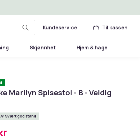
Kundeservice
Til kassen
ning
Skjønnhet
Hjem & hage
d
e Marilyn Spisestol - B - Veldig
A: Svært god stand
kr