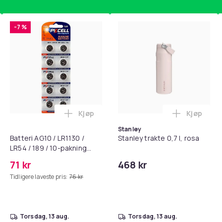
A: Svært god stand
7a9e3209-e6d9-5c31-99d7-5540bf7776be
-7 %
Kjøp
Kjøp
standsbånd - mage- og kjernetrening, yoga og hjemmegymnast
puter for Bose QC35 I/II, QC25, QC15, QC 2 AE 2, AE 2i, AE 2w,
Legg Batteri AG10 / LR1130 / LR54 / 189 
Legg Stanl
Stanley
Batteri AG10 / LR1130 /
Stanley trakte 0,7 l, rosa
LR54 / 189 / 10-pakning
PKcell
71 kr
468 kr
Tidligere laveste pris:
76 kr
torsdag, 13 aug.
torsdag, 13 aug.