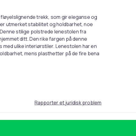
 fløyelslignende trekk, som gir eleganse og
er utmerket stabilitet og holdbarhet, noe
Denne stilige polstrede lenestolen fra
l hjemmet ditt. Den rike fargen på denne
 med ulike interiørstiler. Lenestolen har en
holdbarhet, mens plasthetter på de fire bena
itt. I tillegg til sitt sjarmerende utseende og
elegante møbelet med komfortable armlener
erfekt for avslapning i stuen eller for bruk
som utmerker seg i både komfort og stil,
 med armlener fra Tectake. Trekk: Fløyelslook
e: Polyuretan Design: Ergonomisk form med
Rapporter et juridisk problem
 og god holdbarhet Gulvbeskyttelse:
m x 82 cm Seteoverflate (BxD): 40 cm x 42
høyde fra gulv: 63 - 66 cm Lastekapasitet: