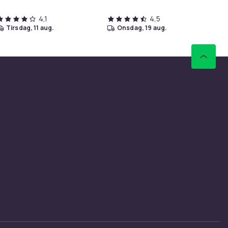
4,1
4,5
tirsdag, 11 aug.
onsdag, 19 aug.