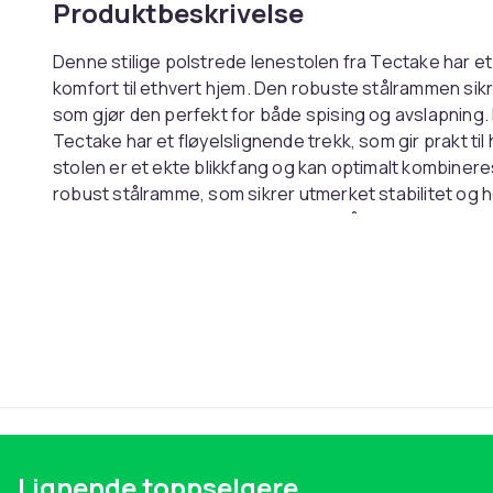
Produktbeskrivelse
Denne stilige polstrede lenestolen fra Tectake har et
komfort til ethvert hjem. Den robuste stålrammen sikr
som gjør den perfekt for både spising og avslapning. 
Tectake har et fløyelslignende trekk, som gir prakt ti
stolen er et ekte blikkfang og kan optimalt kombineres
robust stålramme, som sikrer utmerket stabilitet og 
reduserer støy og forhindrer riper på gulvet i rommet d
eksepsjonelle materialegenskaper, oppfyller dette 
og polstring også forventningene til komfort. Den er p
ved spisebordet. Hvis du trenger en ny moderne stol 
trenger du ikke lete lenger enn denne Marilyn-stolen
(100 % polyester) Rammemateriale: Stål Fyllmaterial
avrundede hjørner Stabilitet: Eksepsjonell stabilitet
Plasthetter på bena Totale mål (BxDxH): 58 cm x 62 c
cm Setehøyde: 47 cm Ryggstøttehøyde: 40 cm Armlene
120 kg Produktvekt: 5,9 kg Farge: Svart
Lignende toppselgere