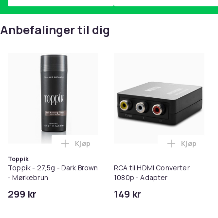
Anbefalinger til dig
Kjøp
Kjøp
Legg Toppik - 27,5g - Dark Brown - Mørk
Legg RCA t
Toppik
Toppik - 27,5g - Dark Brown
RCA til HDMI Converter
- Mørkebrun
1080p - Adapter
299 kr
149 kr