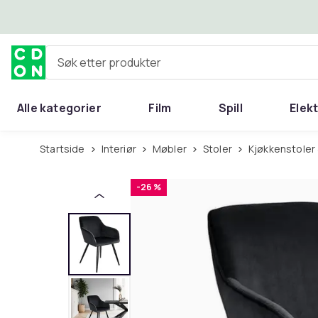
Hopp til hovedinnhold
Søk etter produkter
Alle kategorier
Film
Spill
Elek
Startside
Interiør
Møbler
Stoler
Kjøkkenstoler
-26 %