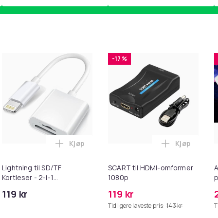
-17 %
Kjøp
Kjøp
ebrun i handlekurven
il HDMI Converter 1080p - Adapter i handlekurven
Legg Lightning til SD/TF Kortleser - 2-i-1
Legg SCART 
Lightning til SD/TF
SCART til HDMI-omformer
A
Kortleser - 2-i-1
1080p
p
Minnekortadapter til
S
119 kr
119 kr
iPhone/iPad
Tidligere laveste pris:
143 kr
T