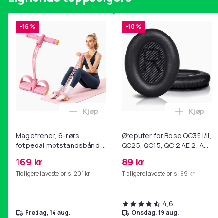
Tilstand
Artikkel nr.
-16 %
-10 %
Produktsikkerhetsinformasjon
Kjøp
Kjøp
Legg Magetrener, 6-rørs fotpedal mot
Legg Øre
Magetrener, 6-rørs
Øreputer for Bose QC35 I/II,
fotpedal motstandsbånd -
QC25, QC15, QC 2 AE 2, AE
mage- og kjernetrening,
2i, AE 2w, SoundTrue,
169 kr
89 kr
yoga og
SoundLink Black
Tidligere laveste pris:
201 kr
Tidligere laveste pris:
99 kr
hjemmegymnastikk Pink
4,6
fredag, 14 aug.
onsdag, 19 aug.