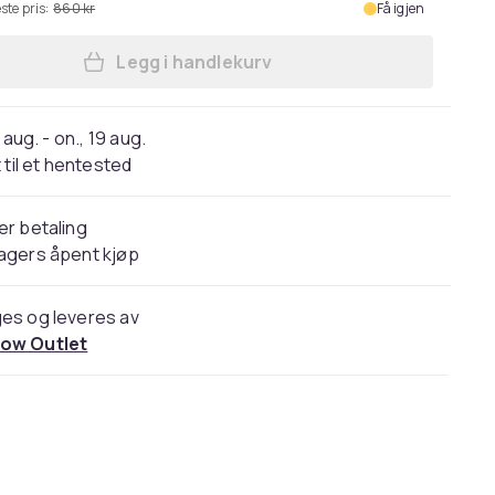
ste pris:
860 kr
Få igjen
Legg i handlekurv
Legg Tectake Marilyn Spisestol - B -
 aug. - on., 19 aug.
 til et hentested
er betaling
agers åpent kjøp
es og leveres av
ow Outlet