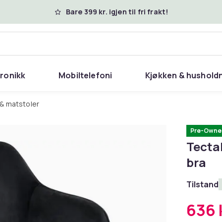
Bare 399 kr. igjen til fri frakt!
tronikk
Mobiltelefoni
Kjøkken & hushold
 & matstoler
Pre-Owne
Tectak
bra
Tilstand
636 