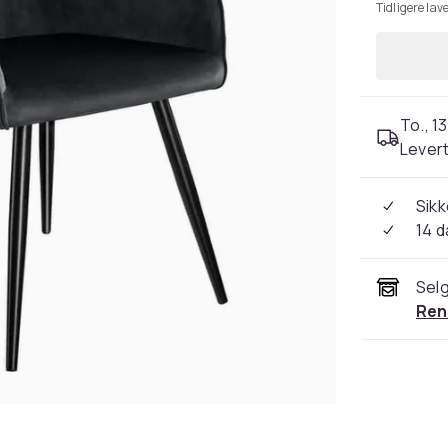
Tidligere lave
To., 13
Levert
Sikk
14 d
Selg
Ren