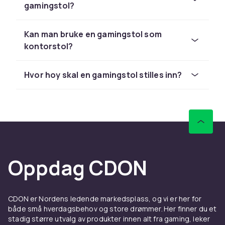
flysimulator har vi spesialstoler som lar deg
gamingstol?
sitte i en realistisk stilling med holdere for
skjermer, ratt og ror. Alt i trendige farger og
Kan man bruke en gamingstol som
gode materialer som gjoer spillingen bedre og
kontorstol?
mer behagelig enn noensinne.
Ergonomi i gamingstolen
Hvor hoy skal en gamingstol stilles inn?
Ergonomi er kjernen i en god gamingstol.
Justerbar korsryggstoette og nakkestoette
sikrer at ryggradea holdes i noeytral stilling
under timer med intensiv spilling. Justerbare
armlener i 2D, 3D eller 4D reduserer trykket
paa skuldre og hender. Tilbakelenefunksjonen
Oppdag CDON
lar deg skifte posisjon og ta mikropause uten a
forlate stolen. Velg en modell med tilstrekkelig
setebredde og polstrin gstykkelse for
kroppen din.
CDON er Nordens ledende markedsplass, og vi er her for
både små hverdagsbehov og store drømmer. Her finner du et
Vil du vite mer om ergonomisk tilbehor til stolen
stadig større utvalg av produkter innen alt fra gaming, leker