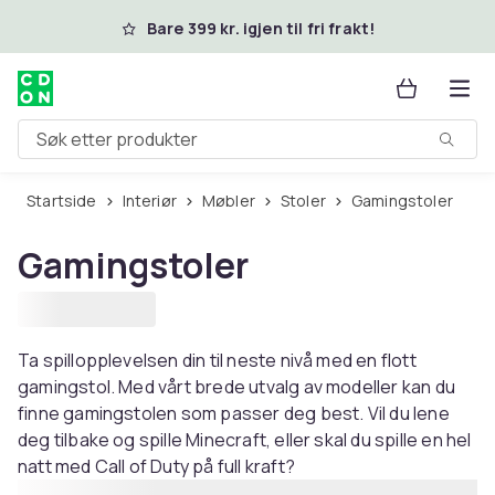
Hopp til hovedinnhold
Bare 399 kr. igjen til fri frakt!
Søk etter produkter
Startside
Interiør
Møbler
Stoler
Gamingstoler
Gamingstoler
Ta spillopplevelsen din til neste nivå med en flott
gamingstol. Med vårt brede utvalg av modeller kan du
finne gamingstolen som passer deg best. Vil du lene
deg tilbake og spille Minecraft, eller skal du spille en hel
natt med Call of Duty på full kraft?