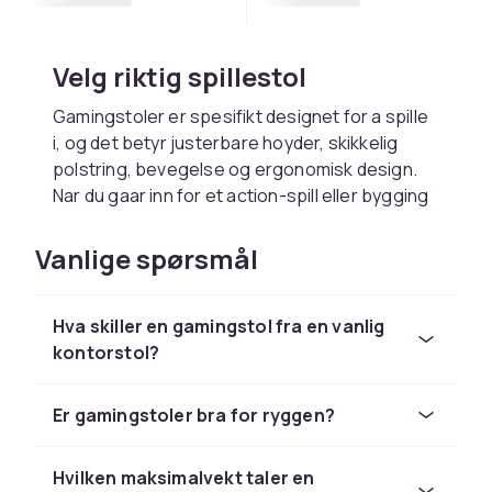
Velg riktig spillestol
Gamingstoler er spesifikt designet for a spille
i, og det betyr justerbare hoyder, skikkelig
polstring, bevegelse og ergonomisk design.
Nar du gaar inn for et action-spill eller bygging
av en fantasiverden, ma du kunne sitte
behagelig under lange spilloekter. Enklere spill
Vanlige spørsmål
pa mobilen kan vaere hyggelige a spille i en
halvliggende posisjon med foettene pa en
Hva skiller en gamingstol fra en vanlig
fotstotte. Det er ogsa viktig a kunne skifte
kontorstol?
stilling ofte for a unnga belastningsskader og
troe nakker. Beveger du deg mye under spilling
kan det vaere lurt a skaffe en gulvbeskytter
Er gamingstoler bra for ryggen?
slik at du ikke sliter paa gulvet.
For deg som liker racingspill eller a kjore
Hvilken maksimalvekt taler en