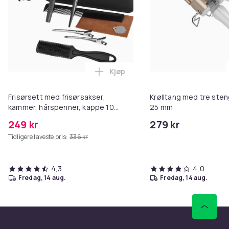
Kjøp
Legg Frisørsett med frisørsakse
Frisørsett med frisørsakser,
Krølltang med tre sten
kammer, hårspenner, kappe 10
25 mm
deler Black
249 kr
279 kr
Tidligere laveste pris:
336 kr
4,3
4,0
fredag, 14 aug.
fredag, 14 aug.