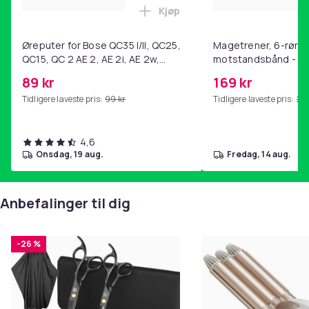
Kjøp
Legg Øreputer for Bose QC35 I/
Øreputer for Bose QC35 I/II, QC25,
Magetrener, 6-rørs 
QC15, QC 2 AE 2, AE 2i, AE 2w,
motstandsbånd - m
SoundTrue, SoundLink Black
kjernetrening, yoga
89 kr
169 kr
hjemmegymnastikk P
Tidligere laveste pris:
99 kr
Tidligere laveste pris:
201
4,6
onsdag, 19 aug.
fredag, 14 aug.
Anbefalinger til dig
-26 %