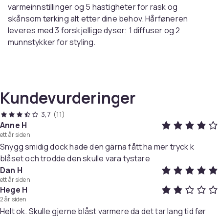
varmeinnstillinger og 5 hastigheter for rask og
skånsom tørking alt etter dine behov. Hårføneren
leveres med 3 forskjellige dyser: 1 diffuser og 2
munnstykker for styling.
Spesifikasjoner:
Farge: Sort
Mål: 29x18,5x9 cm
Kundevurderinger
Materiale: ABS
Effekt: 2000 W
3,7
(11)
Anne H
ett år siden
Pakken inkluderer:
Snygg smidig dock hade den gärna fått ha mer tryck k
1 x hårføner
blåset och trodde den skulle vara tystare
1 x diffuser
Dan H
2 x munnstykker for styling
ett år siden
Hege H
Farge
2 år siden
Black
Helt ok. Skulle gjerne blåst varmere da det tar lang tid før
Vekt, gram