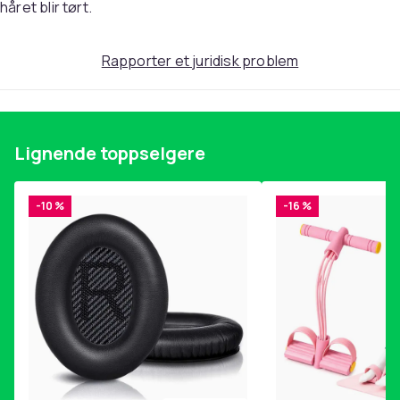
håret blir tørt.
960
Artikkel nr.
Rapporter et juridisk problem
7fd9c8f3-8baf-4fe7-9580-d3540826b3b3
Produktsikkerhetsinformasjon
Lignende toppselgere
-10 %
-16 %