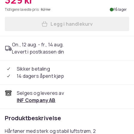
329 kr
Tidligere laveste pris:
821 kr
På lager
Legg i handlekurv
Legg Hårføner med diffusor
On., 12 aug. - fr., 14 aug.
Levert i postkassen din
Sikker betaling
14 dagers åpent kjøp
Selges og leveres av
INF Company AB
Produktbeskrivelse
Hårføner med sterk og stabil luftstrøm, 2