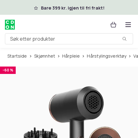
Hopp til hovedinnhold
Bare 399 kr. igjen til fri frakt!
Søk etter produkter
Startside
Skjønnhet
Hårpleie
Hårstylingsverktøy
V
-60 %