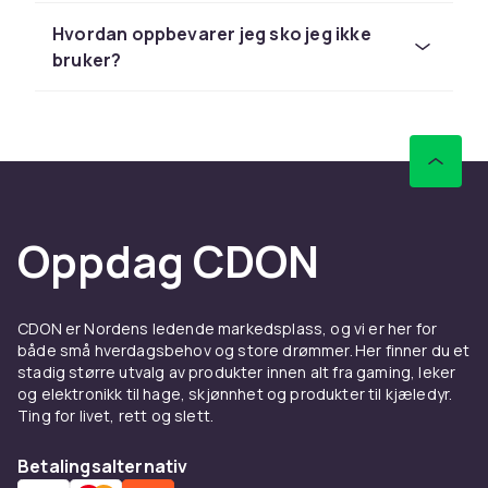
anledning
Hvordan oppbevarer jeg sko jeg ikke
Hver årstid stiller sine krav til skoene du bruker.
bruker?
Om sommeren er luftige sandaler, espadrillos
og flip-flops perfekte valg. Høsten krever
robuste støvler som beskytter mot regn og
gjørme, og vinteren krever forede sko med
godt grep på glatt underlag. Våren er tiden for
sneakers og lettere sko som passer det
skiftende været.
Oppdag CDON
Kvalitet og komfort i hvert
steg
CDON er Nordens ledende markedsplass, og vi er her for
Gode sko handler om mer enn utseende —
både små hverdagsbehov og store drømmer. Her finner du et
passform, materialer og støtte avgjør hvordan
stadig større utvalg av produkter innen alt fra gaming, leker
og elektronikk til hage, skjønnhet og produkter til kjæledyr.
føttene dine har det dag etter dag. Invester i
Ting for livet, rett og slett.
skopleie
for å forlenge skoenes levetid. Med
riktige
skotilbehør
som innleggssåler og
Betalingsalternativ
skolisser kan du tilpasse komforten