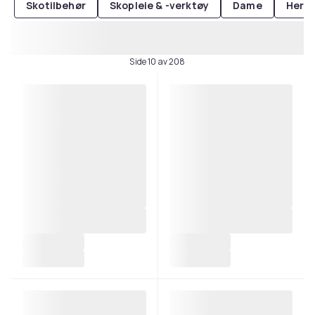
Skotilbehør
Skopleie & -verktøy
Dame
Herre
Side 10 av 208