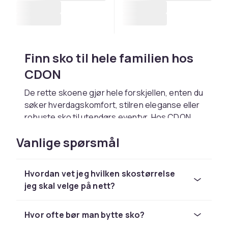
Finn sko til hele familien hos
CDON
De rette skoene gjør hele forskjellen, enten du
søker hverdagskomfort, stilren eleganse eller
robuste sko til utendørs eventyr. Hos CDON
samler vi et bredt sortiment av sko for alle
Vanlige spørsmål
aldre og anledninger, fra trendy
damesko
og
klassiske
herresko
til slitesterke og lekne
barnesko
. Med rask levering og trygt kjøp
Hvordan vet jeg hvilken skostørrelse
bestiller du enkelt sko til hele familien direkte
jeg skal velge på nett?
hjem til døren.
Sko for hver sesong og
Hvor ofte bør man bytte sko?