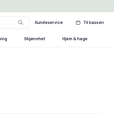
Kundeservice
Til kassen
ning
Skjønnhet
Hjem & hage