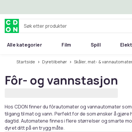
Hopp til hovedinnhold
Søk etter produkter
Alle kategorier
Film
Spill
Elek
Startside
Dyretilbehør
Skåler, mat- & vannautomater
Fôr- og vannstasjon
Hos CDON finner du fôrautomater og vannautomater som sør
tilgang til mat og vann. Perfekt for de som ønsker å gjøre
dagtid. Automatene finnes i flere størrelser og smarte mod
dyret ditt på en trygg måte.