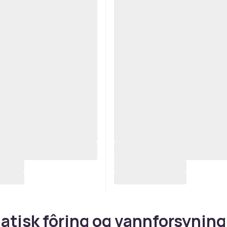
tisk fôring og vannforsyning 