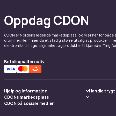
kjæledyret di
som er et vo
Oppdag CDON
dyremat
for e
Vannau
CDON er Nordens ledende markedsplass, og vi er her for både
drømmer. Her finner du et stadig større utvalg av produkter inne
Vannautomate
elektronikk til hage, skjønnhet og produkter til kjæledyr. Ting for 
foretrekker r
vannet gjenno
drikke tilstr
Betalingsalternativ
nyresykdommer
én katt til st
pumper sørger
kattetilbehør
Hjelp og informasjon
Handle trygt
Vedlik
CDONs markedsplass
Vanlige spørsmål
Betaling
CDON på sosiale medier
Merchant Help Center
Spor pakke
Levering
Regelmessig 
funksjonelle.