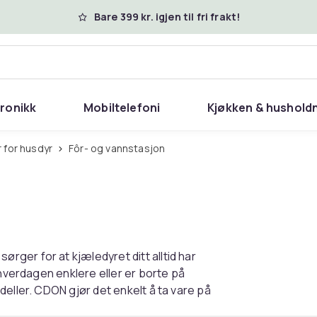
Bare 399 kr. igjen til fri frakt!
tronikk
Mobiltelefoni
Kjøkken & hushold
 for husdyr
Fôr- og vannstasjon
ger for at kjæledyret ditt alltid har
 hverdagen enklere eller er borte på
eller. CDON gjør det enkelt å ta vare på