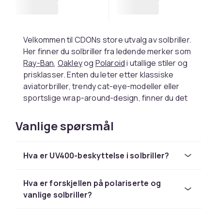
Velkommen til CDONs store utvalg av solbriller.
Her finner du solbriller fra ledende merker som
Ray-Ban
,
Oakley
og
Polaroid
i utallige stiler og
prisklasser. Enten du leter etter klassiske
aviatorbriller, trendy cat-eye-modeller eller
sportslige wrap-around-design, finner du det
riktige paret hos oss.
Vanlige spørsmål
Velg riktige solbriller for din
stil
Hva er UV400-beskyttelse i solbriller?
Solbriller finnes i mange forskjellige modeller
og stiler, og riktig par avhenger helt av din
Hva er forskjellen på polariserte og
personlige smak og ansiktsform.
vanlige solbriller?
Aviatormodellen med taaredropformede glass
er en tidløs klassiker som passer de fleste