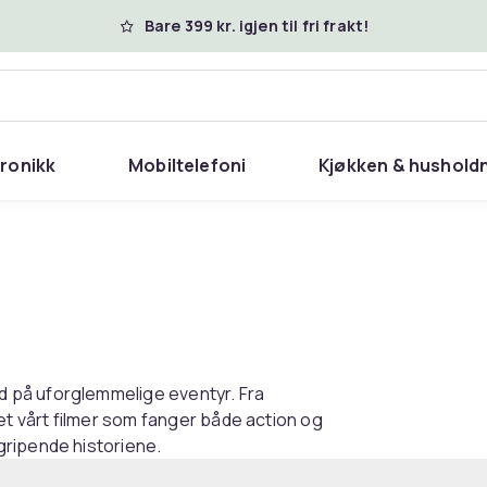
Bare 399 kr. igjen til fri frakt!
tronikk
Mobiltelefoni
Kjøkken & hushold
 på uforglemmelige eventyr. Fra
et vårt filmer som fanger både action og
gripende historiene.