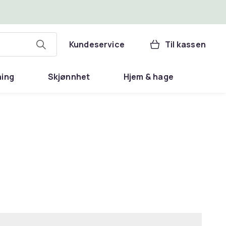
Kundeservice
Til kassen
ning
Skjønnhet
Hjem & hage