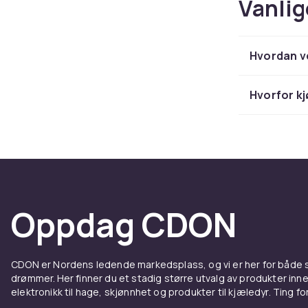
Vanlig
Hvordan ve
Hvorfor kj
Oppdag CDON
CDON er Nordens ledende markedsplass, og vi er her for både
drømmer. Her finner du et stadig større utvalg av produkter inne
elektronikk til hage, skjønnhet og produkter til kjæledyr. Ting for 