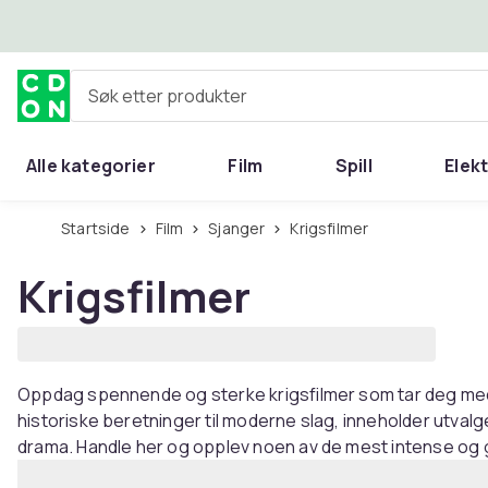
Hopp til hovedinnhold
Søk etter produkter
Alle kategorier
Film
Spill
Elek
Startside
Film
Sjanger
Krigsfilmer
Krigsfilmer
Oppdag spennende og sterke krigsfilmer som tar deg med
historiske beretninger til moderne slag, inneholder utvalg
drama. Handle her og opplev noen av de mest intense og 