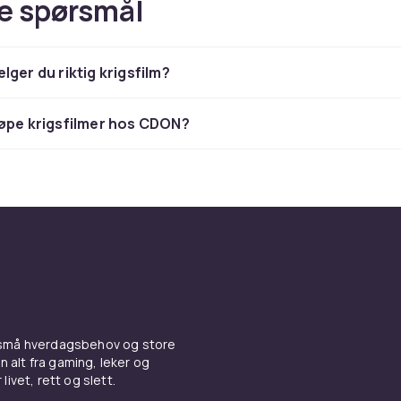
e spørsmål
lger du riktig krigsfilm?
øpe krigsfilmer hos CDON?
 små hverdagsbehov og store
n alt fra gaming, leker og
livet, rett og slett.