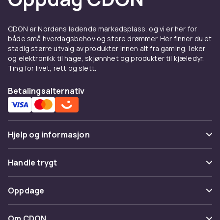
CDON er Nordens ledende markedsplass, og vi er her for
både små hverdagsbehov og store drømmer. Her finner du et
stadig større utvalg av produkter innen alt fra gaming, leker
og elektronikk til hage, skjønnhet og produkter til kjæledyr.
Ting for livet, rett og slett.
Betalingsalternativ
Hjelp og informasjon
Vanlige spørsmål
Handle trygt
Spor pakke
Betaling
Oppdage
Angre & returner her
Levering
Kategorier
Kontakt oss
Om CDON