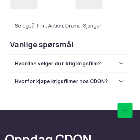
Se også:
Film
,
Action
,
Drama
,
Sjanger
Vanlige spørsmål
Hvordan velger du riktig krigsfilm?
Hvorfor kjøpe krigsfilmer hos CDON?
Oppdag CDON